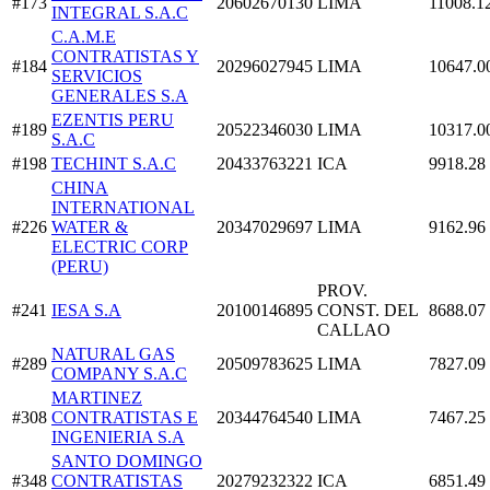
#173
20602670130
LIMA
11008.1
INTEGRAL S.A.C
C.A.M.E
CONTRATISTAS Y
#184
20296027945
LIMA
10647.0
SERVICIOS
GENERALES S.A
EZENTIS PERU
#189
20522346030
LIMA
10317.0
S.A.C
#198
TECHINT S.A.C
20433763221
ICA
9918.28
CHINA
INTERNATIONAL
#226
WATER &
20347029697
LIMA
9162.96
ELECTRIC CORP
(PERU)
PROV.
#241
IESA S.A
20100146895
CONST. DEL
8688.07
CALLAO
NATURAL GAS
#289
20509783625
LIMA
7827.09
COMPANY S.A.C
MARTINEZ
#308
CONTRATISTAS E
20344764540
LIMA
7467.25
INGENIERIA S.A
SANTO DOMINGO
#348
CONTRATISTAS
20279232322
ICA
6851.49