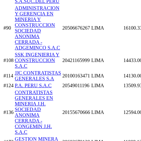
S.A.SUC.DEL PERU
ADMINISTRACION
Y GERENCIA EN
MINERIA Y
CONSTRUCCION
#90
20506676267
LIMA
16100.3
SOCIEDAD
ANONIMA
CERRADA -
ADGEMINCO S.A.C
SSK INGENIERIA Y
#108
CONSTRUCCION
20421165999
LIMA
14433.0
S.A.C
JJC CONTRATISTAS
#114
20100163471
LIMA
14130.0
GENERALES S.A
#124
P.A. PERU S.A.C
20549011196
LIMA
13509.9
CONTRATISTAS
GENERALES EN
MINERIA J.H.
SOCIEDAD
#136
20155670666
LIMA
12594.0
ANONIMA
CERRADA -
CONGEMIN J.H.
S.A.C
GESTION MINERA