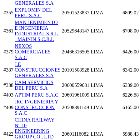
GENERALES S.A
EXPLOMIN DEL
#355
20501523837
LIMA
6809.02
PERU S.A.C
MANTENIMIENTO
E INGENIERIA
#361
20529648147
LIMA
6708.00
INDUSTRIAL S.R.L.
- MAININ S.C.R.L
NEXOS
#379
COMERCIALES
20466316505
LIMA
6426.00
S.A.C
J.E
#387
CONSTRUCCIONES
20101508928
LIMA
6342.00
GENERALES S.A
CAM SERVICIOS
#388
20600559681
LIMA
6339.00
DEL PERU S.A
#403
APTIM PERU S.A.C
20601961009
LIMA
6226.58
JRC INGENIERIA Y
#409
CONSTRUCCION
20508891149
LIMA
6165.00
S.A.C
CHINA RAILWAY
N° 10
ENGINEERING
#422
20601116082
LIMA
5988.43
GROUP CO., LTD