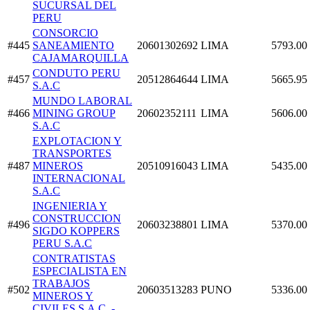
SUCURSAL DEL
PERU
CONSORCIO
#445
SANEAMIENTO
20601302692
LIMA
5793.00
CAJAMARQUILLA
CONDUTO PERU
#457
20512864644
LIMA
5665.95
S.A.C
MUNDO LABORAL
#466
MINING GROUP
20602352111
LIMA
5606.00
S.A.C
EXPLOTACION Y
TRANSPORTES
#487
MINEROS
20510916043
LIMA
5435.00
INTERNACIONAL
S.A.C
INGENIERIA Y
CONSTRUCCION
#496
20603238801
LIMA
5370.00
SIGDO KOPPERS
PERU S.A.C
CONTRATISTAS
ESPECIALISTA EN
TRABAJOS
#502
20603513283
PUNO
5336.00
MINEROS Y
CIVILES S.A.C. -