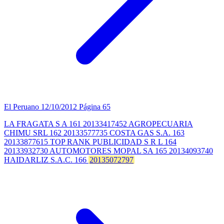
El Peruano
12/10/2012
Página 65
LA FRAGATA S A 161 20133417452 AGROPECUARIA
CHIMU SRL 162 20133577735 COSTA GAS S.A. 163
20133877615 TOP RANK PUBLICIDAD S R L 164
20133932730 AUTOMOTORES MOPAL SA 165 20134093740
HAIDARLIZ S.A.C. 166
20135072797