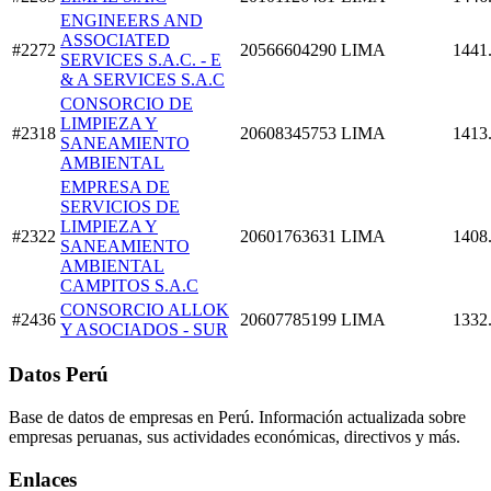
ENGINEERS AND
ASSOCIATED
#2272
20566604290
LIMA
1441
SERVICES S.A.C. - E
& A SERVICES S.A.C
CONSORCIO DE
LIMPIEZA Y
#2318
20608345753
LIMA
1413
SANEAMIENTO
AMBIENTAL
EMPRESA DE
SERVICIOS DE
LIMPIEZA Y
#2322
20601763631
LIMA
1408
SANEAMIENTO
AMBIENTAL
CAMPITOS S.A.C
CONSORCIO ALLOK
#2436
20607785199
LIMA
1332
Y ASOCIADOS - SUR
Datos Perú
Base de datos de empresas en Perú. Información actualizada sobre
empresas peruanas, sus actividades económicas, directivos y más.
Enlaces