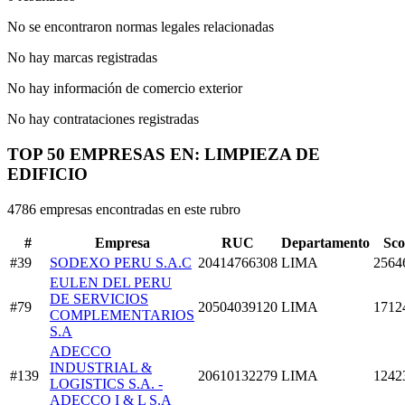
No se encontraron normas legales relacionadas
No hay marcas registradas
No hay información de comercio exterior
No hay contrataciones registradas
TOP 50 EMPRESAS EN: LIMPIEZA DE
EDIFICIO
4786 empresas encontradas en este rubro
#
Empresa
RUC
Departamento
Sco
#39
SODEXO PERU S.A.C
20414766308
LIMA
2564
EULEN DEL PERU
DE SERVICIOS
#79
20504039120
LIMA
1712
COMPLEMENTARIOS
S.A
ADECCO
INDUSTRIAL &
#139
20610132279
LIMA
1242
LOGISTICS S.A. -
ADECCO I & L S.A