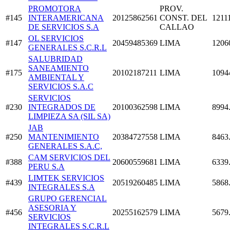
PROMOTORA
PROV.
#145
INTERAMERICANA
20125862561
CONST. DEL
1211
DE SERVICIOS S.A
CALLAO
OL SERVICIOS
#147
20459485369
LIMA
1206
GENERALES S.C.R.L
SALUBRIDAD
SANEAMIENTO
#175
20102187211
LIMA
1094
AMBIENTAL Y
SERVICIOS S.A.C
SERVICIOS
#230
INTEGRADOS DE
20100362598
LIMA
8994
LIMPIEZA SA (SIL SA)
JAB
#250
MANTENIMIENTO
20384727558
LIMA
8463
GENERALES S.A.C,
CAM SERVICIOS DEL
#388
20600559681
LIMA
6339
PERU S.A
LIMTEK SERVICIOS
#439
20519260485
LIMA
5868
INTEGRALES S.A
GRUPO GERENCIAL
ASESORIA Y
#456
20255162579
LIMA
5679
SERVICIOS
INTEGRALES S.C.R.L