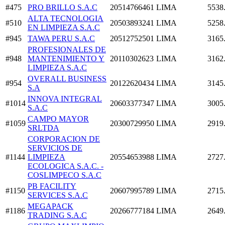
#475
PRO BRILLO S.A.C
20514766461
LIMA
5538
ALTA TECNOLOGIA
#510
20503893241
LIMA
5258
EN LIMPIEZA S.A.C
#945
TAWA PERU S.A.C
20512752501
LIMA
3165
PROFESIONALES DE
#948
MANTENIMIENTO Y
20110302623
LIMA
3162
LIMPIEZA S.A.C
OVERALL BUSINESS
#954
20122620434
LIMA
3145
S.A
INNOVA INTEGRAL
#1014
20603377347
LIMA
3005
S.A.C
CAMPO MAYOR
#1059
20300729950
LIMA
2919
SRLTDA
CORPORACION DE
SERVICIOS DE
#1144
LIMPIEZA
20554653988
LIMA
2727
ECOLOGICA S.A.C. -
COSLIMPECO S.A.C
PB FACILITY
#1150
20607995789
LIMA
2715
SERVICES S.A.C
MEGAPACK
#1186
20266777184
LIMA
2649
TRADING S.A.C