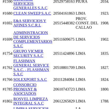
#1590
20529758163
PIURA
2034
SERVICIOS
GENERALES S.A.C
#1680
CLEAN SWEEP S.A.C
20504161863
LIMA
1923
PROV.
E&A SERVICIOS Y
#1692
20515448382
CONST. DEL
1908
AFINES S.C.R.L
CALLAO
ADMINISTRACION
DE SERVICIOS
#1699
20511609675
LIMA
1902
COMPLEMENTARIOS
S.A.C
GRUPO VICMER
#1754
20511424896
LIMA
1835
SECURITY S.A.C
FLASHMAN
GENERAL SERVICE
#1762
20518801709
LIMA
1827
S.A.C. - FLASHMAN
S.A.C
#1766
SOLEXPORT S.A.C
20111284084
LIMA
1824
CONSORCIO
#1785
PROMANT &
20610743723
LIMA
1800
ASOCIADOS
ROSVEL LIMPIEZA
#1802
20612265829
LIMA
1788
INTEGRAL S.A.C
LIMPSA SERVICIOS
LA