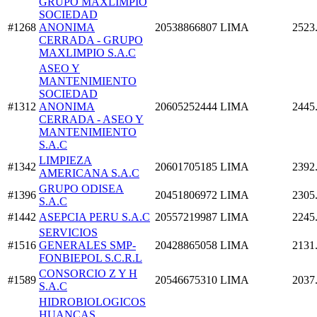
GRUPO MAXLIMPIO
SOCIEDAD
#1268
ANONIMA
20538866807
LIMA
2523
CERRADA - GRUPO
MAXLIMPIO S.A.C
ASEO Y
MANTENIMIENTO
SOCIEDAD
#1312
ANONIMA
20605252444
LIMA
2445
CERRADA - ASEO Y
MANTENIMIENTO
S.A.C
LIMPIEZA
#1342
20601705185
LIMA
2392
AMERICANA S.A.C
GRUPO ODISEA
#1396
20451806972
LIMA
2305
S.A.C
#1442
ASEPCIA PERU S.A.C
20557219987
LIMA
2245
SERVICIOS
#1516
GENERALES SMP-
20428865058
LIMA
2131
FONBIEPOL S.C.R.L
CONSORCIO Z Y H
#1589
20546675310
LIMA
2037
S.A.C
HIDROBIOLOGICOS
HUANCAS