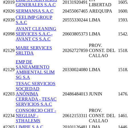
#2019
20131920491
1605
GENERALES S.A.C
LIBERTAD
#2026
SERMANSA S.A.C
20455067465
AREQUIPA
1600
CEELIMP GROUP
#2039
20555330244
LIMA
1593
S.A.C
AVANT CLEANING
#2098
SERVICES S.A.C.-
20603805373
LIMA
1542
AVANT CS S.A.C
PROV.
MABE SERVICES
#2129
20262727859
CONST. DEL
1518
SRLTDA
CALLAO
EMP DE
SANEAMIENTO
#2129
20330024080
LIMA
1518
AMBIENTAL SLIM
SG S.A
TESAC SERVICIOS
SOCIEDAD
#2203
ANÓNIMA
20486484013
JUNIN
1476
CERRADA - TESAC
SERVICIOS S.A.C
CONSORCIO CHT -
PROV.
#2234
NEGLIAF -
20612153311
CONST. DEL
1461
STHALEMS
CALLAO
#2265
LIMPIE S.A.C
20101126481
LIMA
1446