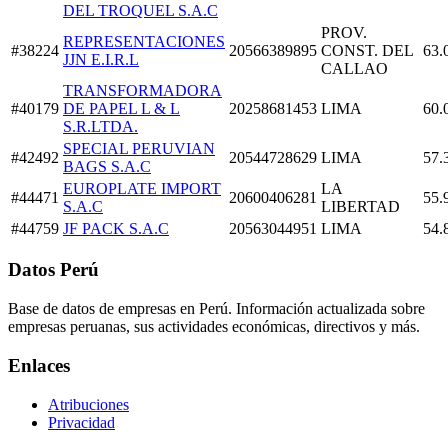
DEL TROQUEL S.A.C
PROV.
REPRESENTACIONES
#38224
20566389895
CONST. DEL
63.
JJN E.I.R.L
CALLAO
TRANSFORMADORA
#40179
DE PAPEL L & L
20258681453
LIMA
60.
S.R.LTDA.
SPECIAL PERUVIAN
#42492
20544728629
LIMA
57.
BAGS S.A.C
EUROPLATE IMPORT
LA
#44471
20600406281
55.
S.A.C
LIBERTAD
#44759
JF PACK S.A.C
20563044951
LIMA
54.
Datos Perú
Base de datos de empresas en Perú. Información actualizada sobre
empresas peruanas, sus actividades económicas, directivos y más.
Enlaces
Atribuciones
Privacidad