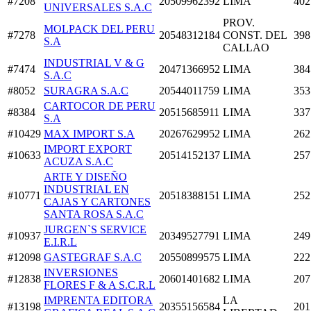
#7208
20509962392
LIMA
402
UNIVERSALES S.A.C
PROV.
MOLPACK DEL PERU
#7278
20548312184
CONST. DEL
398
S.A
CALLAO
INDUSTRIAL V & G
#7474
20471366952
LIMA
384
S.A.C
#8052
SURAGRA S.A.C
20544011759
LIMA
353
CARTOCOR DE PERU
#8384
20515685911
LIMA
337
S.A
#10429
MAX IMPORT S.A
20267629952
LIMA
262
IMPORT EXPORT
#10633
20514152137
LIMA
257
ACUZA S.A.C
ARTE Y DISEÑO
INDUSTRIAL EN
#10771
20518388151
LIMA
252
CAJAS Y CARTONES
SANTA ROSA S.A.C
JURGEN`S SERVICE
#10937
20349527791
LIMA
249
E.I.R.L
#12098
GASTEGRAF S.A.C
20550899575
LIMA
222
INVERSIONES
#12838
20601401682
LIMA
207
FLORES F & A S.C.R.L
IMPRENTA EDITORA
LA
#13198
20355156584
201