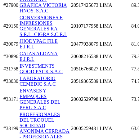
#27900
GRAFICA VICTORIA
20517425673
LIMA
89.
HNOS. S.A.C
CONVERSIONES E
IMPRESIONES
#29150
20107177958
LIMA
84.
GENERALES RA
S.R.L.-CIGRA S.C.R.L
JHODYPAC FILE
#30079
20477938079
LIMA
81.
E.I.R.L
CAJAS ALDANA
#30896
20608216538
LIMA
79.
E.I.R.L
INVESTMENTS
#31758
20516766027
LIMA
77.
GOOD PACK S.A.C
LABORATORIO
#33030
20519365589
LIMA
74.
CEMEDIC S.A.C
ENVASES Y
EMPAQUES
#33171
20602529798
LIMA
73.
GENERALES DEL
PERU S.A.C
PROFESIONALES
DEL TROQUEL
SOCIEDAD
#38199
20605259481
LIMA
63.
ANONIMA CERRADA
- PROFESIONALES