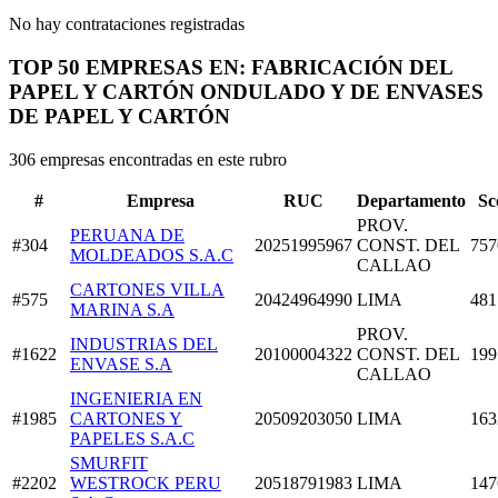
No hay contrataciones registradas
TOP 50 EMPRESAS EN: FABRICACIÓN DEL
PAPEL Y CARTÓN ONDULADO Y DE ENVASES
DE PAPEL Y CARTÓN
306 empresas encontradas en este rubro
#
Empresa
RUC
Departamento
Sc
PROV.
PERUANA DE
#304
20251995967
CONST. DEL
757
MOLDEADOS S.A.C
CALLAO
CARTONES VILLA
#575
20424964990
LIMA
481
MARINA S.A
PROV.
INDUSTRIAS DEL
#1622
20100004322
CONST. DEL
199
ENVASE S.A
CALLAO
INGENIERIA EN
#1985
CARTONES Y
20509203050
LIMA
163
PAPELES S.A.C
SMURFIT
#2202
WESTROCK PERU
20518791983
LIMA
147