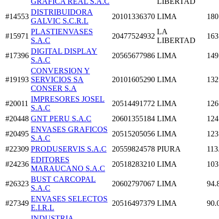
GRAFICA REAL S.A.C
LIBERTAD
DISTRIBUIDORA
#14553
20101336370
LIMA
180
GALVIC S.C.R.L
PLASTIENVASES
LA
#15971
20477524932
163
S.A.C
LIBERTAD
DIGITAL DISPLAY
#17396
20565677986
LIMA
149
S.A.C
CONVERSION Y
#19193
SERVICIOS SA
20101605290
LIMA
132
CONSER S.A
IMPRESORES JOSEL
#20011
20514491772
LIMA
126
S.A.C
#20448
GNT PERU S.A.C
20601355184
LIMA
124
ENVASES GRAFICOS
#20495
20515205056
LIMA
123
S.A.C
#22309
PRODUSERVIS S.A.C
20559824578
PIURA
113
EDITORES
#24236
20518283210
LIMA
103
MARAUCANO S.A.C
BUST CARCOPAL
#26323
20602797067
LIMA
94.
S.A.C
ENVASES SELECTOS
#27349
20516497379
LIMA
90.
E.I.R.L
INDUSTRIA