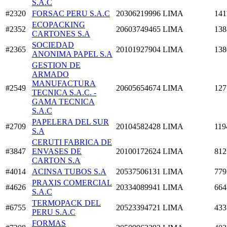
S.A.C
#2320
FORSAC PERU S.A.C
20306219996
LIMA
141
ECOPACKING
#2352
20603749465
LIMA
138
CARTONES S.A
SOCIEDAD
#2365
20101927904
LIMA
138
ANONIMA PAPEL S.A
GESTION DE
ARMADO
MANUFACTURA
#2549
20605654674
LIMA
127
TECNICA S.A.C. -
GAMA TECNICA
S.A.C
PAPELERA DEL SUR
#2709
20104582428
LIMA
119
S.A
CERUTI FABRICA DE
#3847
ENVASES DE
20100172624
LIMA
812
CARTON S.A
#4014
ACINSA TUBOS S.A
20537506131
LIMA
779
PRAXIS COMERCIAL
#4626
20334089941
LIMA
664
S.A.C
TERMOPACK DEL
#6755
20523394721
LIMA
433
PERU S.A.C
FORMAS