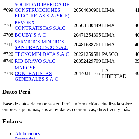
SOCIEDAD IBERICA DE
#699
CONSTRUCCIONES
20504036961
LIMA
4
ELECTRICAS S.A (SICE)
PEVOEX
#701
20503180449
LIMA
4
CONTRATISTAS S.A.C
#708
BOUBY S.A.C
20471254305
LIMA
4
SERVICIOS MINEROS
#711
20481688761
LIMA
4
SAN FRANCISCO S.A.C
#720
TECNOMIN DATA S.A.C
20221259581
PASCO
4
#746
RIO BRAVO S.A.C
20352429709
LIMA
3
MAROSE
LA
#749
CONTRATISTAS
20440311165
3
LIBERTAD
GENERALES S.A.C
Datos Perú
Base de datos de empresas en Perú. Información actualizada sobre
empresas peruanas, sus actividades económicas, directivos y más.
Enlaces
Atribuciones