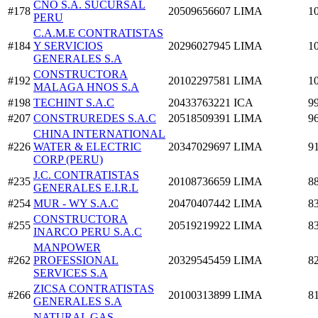
CNO S.A. SUCURSAL
#178
20509656607
LIMA
1
PERU
C.A.M.E CONTRATISTAS
#184
Y SERVICIOS
20296027945
LIMA
1
GENERALES S.A
CONSTRUCTORA
#192
20102297581
LIMA
1
MALAGA HNOS S.A
#198
TECHINT S.A.C
20433763221
ICA
9
#207
CONSTRUREDES S.A.C
20518509391
LIMA
9
CHINA INTERNATIONAL
#226
WATER & ELECTRIC
20347029697
LIMA
9
CORP (PERU)
J.C. CONTRATISTAS
#235
20108736659
LIMA
8
GENERALES E.I.R.L
#254
MUR - WY S.A.C
20470407442
LIMA
8
CONSTRUCTORA
#255
20519219922
LIMA
8
INARCO PERU S.A.C
MANPOWER
#262
PROFESSIONAL
20329545459
LIMA
8
SERVICES S.A
ZICSA CONTRATISTAS
#266
20100313899
LIMA
8
GENERALES S.A
NATURAL GAS