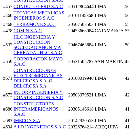
CONSTRUCCION S.A.C
#457
CONDUTO PERU S.A.C
20512864644
LIMA
5
TECNICAS METALICAS
#460
20101145868
LIMA
5
INGENIEROS S.A.C
#468
TERRAMOVE S.A.C
20507508503
LIMA
5
#478
COMIN S.A.C
20453668984
CAJAMARCA
5
HLC INGENIERIA Y
CONSTRUCCION
#532
20467463684
LIMA
5
SOCIEDAD ANONIMA
CERRADA - HLC S.A.C
CORPORACION MAYO
#659
20531505787
SAN MARTIN
4
S.A.C
CONSTRUCCIONES
ELECTROMECANICAS
#671
20100019940
LIMA
4
DELCROSA S.A. O
DELCROSA S.A
INCORP INGENIERIA Y
#672
20503379521
LIMA
4
CONSTRUCCION S.A.C
CONSTRUCTORES
#680
INTERAMERICANOS
20305146618
LIMA
4
S.A.C
#683
IMECON S.A
20142920558
LIMA
4
#694
A I D INGENIEROS S.A.C
20326764214
AREQUIPA
4