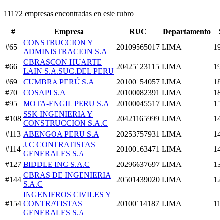
11172 empresas encontradas en este rubro
#
Empresa
RUC
Departamento
CONSTRUCCION Y
#65
20109565017
LIMA
1
ADMINISTRACION S.A
OBRASCON HUARTE
#66
20425123115
LIMA
1
LAIN S.A.SUC.DEL PERU
#69
CUMBRA PERÚ S.A
20100154057
LIMA
1
#70
COSAPI S.A
20100082391
LIMA
1
#95
MOTA-ENGIL PERU S.A
20100045517
LIMA
1
SSK INGENIERIA Y
#108
20421165999
LIMA
1
CONSTRUCCION S.A.C
#113
ABENGOA PERU S.A
20253757931
LIMA
1
JJC CONTRATISTAS
#114
20100163471
LIMA
1
GENERALES S.A
#127
BIDDLE INC S.A.C
20296637697
LIMA
1
OBRAS DE INGENIERIA
#144
20501439020
LIMA
1
S.A.C
INGENIEROS CIVILES Y
#154
CONTRATISTAS
20100114187
LIMA
1
GENERALES S.A