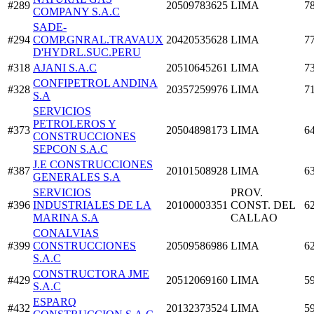
#289
20509783625
LIMA
7
COMPANY S.A.C
SADE-
#294
COMP.GNRAL.TRAVAUX
20420535628
LIMA
7
D'HYDRL.SUC.PERU
#318
AJANI S.A.C
20510645261
LIMA
7
CONFIPETROL ANDINA
#328
20357259976
LIMA
7
S.A
SERVICIOS
PETROLEROS Y
#373
20504898173
LIMA
6
CONSTRUCCIONES
SEPCON S.A.C
J.E CONSTRUCCIONES
#387
20101508928
LIMA
6
GENERALES S.A
SERVICIOS
PROV.
#396
INDUSTRIALES DE LA
20100003351
CONST. DEL
6
MARINA S.A
CALLAO
CONALVIAS
#399
CONSTRUCCIONES
20509586986
LIMA
6
S.A.C
CONSTRUCTORA JME
#429
20512069160
LIMA
5
S.A.C
ESPARQ
#432
20132373524
LIMA
5