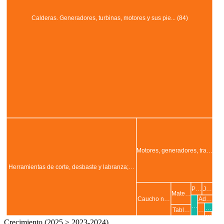
Calderas. Generadores, turbinas, motores y sus pie... (84)
Motores, generadores, tra…
Herramientas de corte, desbaste y labranza;…
P…
J…
Mate…
Caucho n…
Ad…
…
…
…
Tabl…
…
Crecimiento (2025 > 2023-2024)