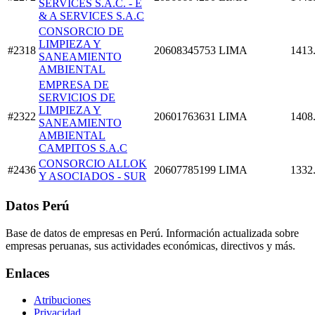
SERVICES S.A.C. - E
& A SERVICES S.A.C
CONSORCIO DE
LIMPIEZA Y
#2318
20608345753
LIMA
1413
SANEAMIENTO
AMBIENTAL
EMPRESA DE
SERVICIOS DE
LIMPIEZA Y
#2322
20601763631
LIMA
1408
SANEAMIENTO
AMBIENTAL
CAMPITOS S.A.C
CONSORCIO ALLOK
#2436
20607785199
LIMA
1332
Y ASOCIADOS - SUR
Datos Perú
Base de datos de empresas en Perú. Información actualizada sobre
empresas peruanas, sus actividades económicas, directivos y más.
Enlaces
Atribuciones
Privacidad