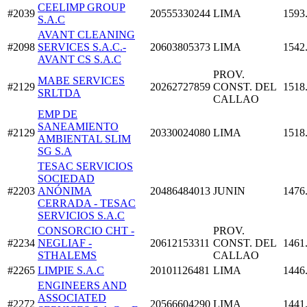
CEELIMP GROUP
#2039
20555330244
LIMA
1593
S.A.C
AVANT CLEANING
#2098
SERVICES S.A.C.-
20603805373
LIMA
1542
AVANT CS S.A.C
PROV.
MABE SERVICES
#2129
20262727859
CONST. DEL
1518
SRLTDA
CALLAO
EMP DE
SANEAMIENTO
#2129
20330024080
LIMA
1518
AMBIENTAL SLIM
SG S.A
TESAC SERVICIOS
SOCIEDAD
#2203
ANÓNIMA
20486484013
JUNIN
1476
CERRADA - TESAC
SERVICIOS S.A.C
CONSORCIO CHT -
PROV.
#2234
NEGLIAF -
20612153311
CONST. DEL
1461
STHALEMS
CALLAO
#2265
LIMPIE S.A.C
20101126481
LIMA
1446
ENGINEERS AND
ASSOCIATED
#2272
20566604290
LIMA
1441