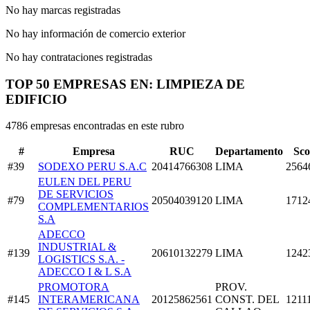
No hay marcas registradas
No hay información de comercio exterior
No hay contrataciones registradas
TOP 50 EMPRESAS EN: LIMPIEZA DE
EDIFICIO
4786 empresas encontradas en este rubro
#
Empresa
RUC
Departamento
Sco
#39
SODEXO PERU S.A.C
20414766308
LIMA
2564
EULEN DEL PERU
DE SERVICIOS
#79
20504039120
LIMA
1712
COMPLEMENTARIOS
S.A
ADECCO
INDUSTRIAL &
#139
20610132279
LIMA
1242
LOGISTICS S.A. -
ADECCO I & L S.A
PROMOTORA
PROV.
#145
INTERAMERICANA
20125862561
CONST. DEL
1211