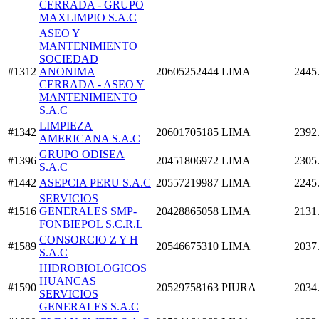
CERRADA - GRUPO
MAXLIMPIO S.A.C
ASEO Y
MANTENIMIENTO
SOCIEDAD
#1312
ANONIMA
20605252444
LIMA
2445
CERRADA - ASEO Y
MANTENIMIENTO
S.A.C
LIMPIEZA
#1342
20601705185
LIMA
2392
AMERICANA S.A.C
GRUPO ODISEA
#1396
20451806972
LIMA
2305
S.A.C
#1442
ASEPCIA PERU S.A.C
20557219987
LIMA
2245
SERVICIOS
#1516
GENERALES SMP-
20428865058
LIMA
2131
FONBIEPOL S.C.R.L
CONSORCIO Z Y H
#1589
20546675310
LIMA
2037
S.A.C
HIDROBIOLOGICOS
HUANCAS
#1590
20529758163
PIURA
2034
SERVICIOS
GENERALES S.A.C