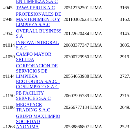
EN LIMPIEZA S.A.C
#945
TAWA PERU S.A.C
20512752501
LIMA
3165
PROFESIONALES DE
#948
MANTENIMIENTO Y
20110302623
LIMA
3162
LIMPIEZA S.A.C
OVERALL BUSINESS
#954
20122620434
LIMA
3145
S.A
INNOVA INTEGRAL
#1014
20603377347
LIMA
3005
S.A.C
CAMPO MAYOR
#1059
20300729950
LIMA
2919
SRLTDA
CORPORACION DE
SERVICIOS DE
#1144
LIMPIEZA
20554653988
LIMA
2727
ECOLOGICA S.A.C. -
COSLIMPECO S.A.C
PB FACILITY
#1150
20607995789
LIMA
2715
SERVICES S.A.C
MEGAPACK
#1186
20266777184
LIMA
2649
TRADING S.A.C
GRUPO MAXLIMPIO
SOCIEDAD
#1268
ANONIMA
20538866807
LIMA
2523