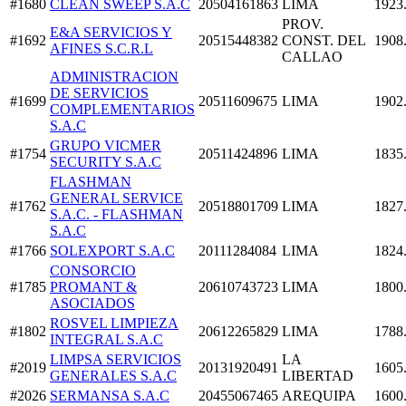
#1680
CLEAN SWEEP S.A.C
20504161863
LIMA
1923
PROV.
E&A SERVICIOS Y
#1692
20515448382
CONST. DEL
1908
AFINES S.C.R.L
CALLAO
ADMINISTRACION
DE SERVICIOS
#1699
20511609675
LIMA
1902
COMPLEMENTARIOS
S.A.C
GRUPO VICMER
#1754
20511424896
LIMA
1835
SECURITY S.A.C
FLASHMAN
GENERAL SERVICE
#1762
20518801709
LIMA
1827
S.A.C. - FLASHMAN
S.A.C
#1766
SOLEXPORT S.A.C
20111284084
LIMA
1824
CONSORCIO
#1785
PROMANT &
20610743723
LIMA
1800
ASOCIADOS
ROSVEL LIMPIEZA
#1802
20612265829
LIMA
1788
INTEGRAL S.A.C
LIMPSA SERVICIOS
LA
#2019
20131920491
1605
GENERALES S.A.C
LIBERTAD
#2026
SERMANSA S.A.C
20455067465
AREQUIPA
1600