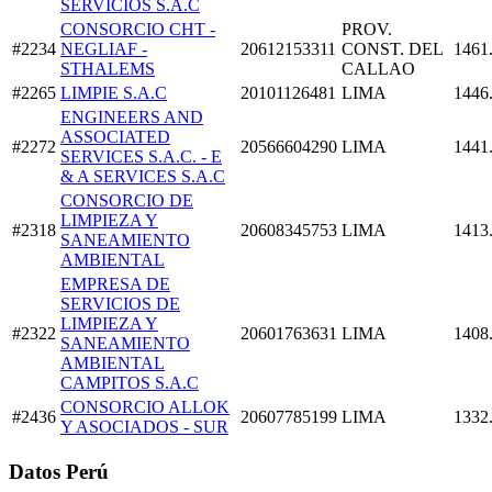
SERVICIOS S.A.C
CONSORCIO CHT -
PROV.
#2234
NEGLIAF -
20612153311
CONST. DEL
1461
STHALEMS
CALLAO
#2265
LIMPIE S.A.C
20101126481
LIMA
1446
ENGINEERS AND
ASSOCIATED
#2272
20566604290
LIMA
1441
SERVICES S.A.C. - E
& A SERVICES S.A.C
CONSORCIO DE
LIMPIEZA Y
#2318
20608345753
LIMA
1413
SANEAMIENTO
AMBIENTAL
EMPRESA DE
SERVICIOS DE
LIMPIEZA Y
#2322
20601763631
LIMA
1408
SANEAMIENTO
AMBIENTAL
CAMPITOS S.A.C
CONSORCIO ALLOK
#2436
20607785199
LIMA
1332
Y ASOCIADOS - SUR
Datos Perú