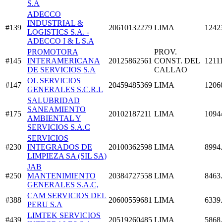
S.A
ADECCO
INDUSTRIAL &
#139
20610132279
LIMA
1242
LOGISTICS S.A. -
ADECCO I & L S.A
PROMOTORA
PROV.
#145
INTERAMERICANA
20125862561
CONST. DEL
1211
DE SERVICIOS S.A
CALLAO
OL SERVICIOS
#147
20459485369
LIMA
1206
GENERALES S.C.R.L
SALUBRIDAD
SANEAMIENTO
#175
20102187211
LIMA
1094
AMBIENTAL Y
SERVICIOS S.A.C
SERVICIOS
#230
INTEGRADOS DE
20100362598
LIMA
8994
LIMPIEZA SA (SIL SA)
JAB
#250
MANTENIMIENTO
20384727558
LIMA
8463
GENERALES S.A.C,
CAM SERVICIOS DEL
#388
20600559681
LIMA
6339
PERU S.A
LIMTEK SERVICIOS
#439
20519260485
LIMA
5868