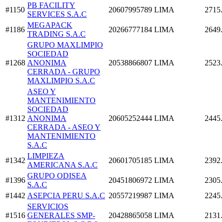
PB FACILITY
#1150
20607995789
LIMA
2715
SERVICES S.A.C
MEGAPACK
#1186
20266777184
LIMA
2649
TRADING S.A.C
GRUPO MAXLIMPIO
SOCIEDAD
#1268
ANONIMA
20538866807
LIMA
2523
CERRADA - GRUPO
MAXLIMPIO S.A.C
ASEO Y
MANTENIMIENTO
SOCIEDAD
#1312
ANONIMA
20605252444
LIMA
2445
CERRADA - ASEO Y
MANTENIMIENTO
S.A.C
LIMPIEZA
#1342
20601705185
LIMA
2392
AMERICANA S.A.C
GRUPO ODISEA
#1396
20451806972
LIMA
2305
S.A.C
#1442
ASEPCIA PERU S.A.C
20557219987
LIMA
2245
SERVICIOS
#1516
GENERALES SMP-
20428865058
LIMA
2131