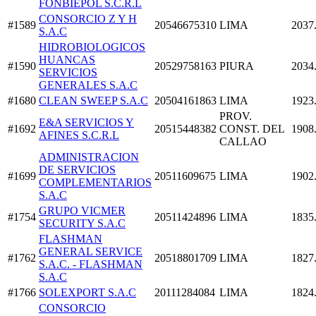
FONBIEPOL S.C.R.L
CONSORCIO Z Y H
#1589
20546675310
LIMA
2037
S.A.C
HIDROBIOLOGICOS
HUANCAS
#1590
20529758163
PIURA
2034
SERVICIOS
GENERALES S.A.C
#1680
CLEAN SWEEP S.A.C
20504161863
LIMA
1923
PROV.
E&A SERVICIOS Y
#1692
20515448382
CONST. DEL
1908
AFINES S.C.R.L
CALLAO
ADMINISTRACION
DE SERVICIOS
#1699
20511609675
LIMA
1902
COMPLEMENTARIOS
S.A.C
GRUPO VICMER
#1754
20511424896
LIMA
1835
SECURITY S.A.C
FLASHMAN
GENERAL SERVICE
#1762
20518801709
LIMA
1827
S.A.C. - FLASHMAN
S.A.C
#1766
SOLEXPORT S.A.C
20111284084
LIMA
1824
CONSORCIO