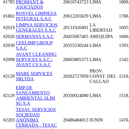
#1785
PROMANT &
20610743723
LIMA
1800
ASOCIADOS
ROSVEL LIMPIEZA
#1802
20612265829
LIMA
1788
INTEGRAL S.A.C
LIMPSA SERVICIOS
LA
#2019
20131920491
1605
GENERALES S.A.C
LIBERTAD
#2026
SERMANSA S.A.C
20455067465
AREQUIPA
1600
CEELIMP GROUP
#2039
20555330244
LIMA
1593
S.A.C
AVANT CLEANING
#2098
SERVICES S.A.C.-
20603805373
LIMA
1542
AVANT CS S.A.C
PROV.
MABE SERVICES
#2129
20262727859
CONST. DEL
1518
SRLTDA
CALLAO
EMP DE
SANEAMIENTO
#2129
20330024080
LIMA
1518
AMBIENTAL SLIM
SG S.A
TESAC SERVICIOS
SOCIEDAD
#2203
ANÓNIMA
20486484013
JUNIN
1476
CERRADA - TESAC