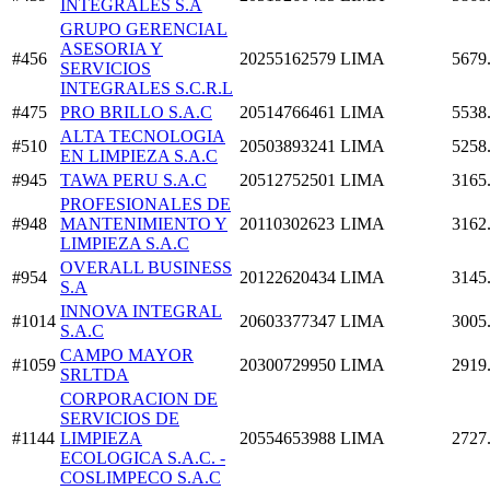
INTEGRALES S.A
GRUPO GERENCIAL
ASESORIA Y
#456
20255162579
LIMA
5679
SERVICIOS
INTEGRALES S.C.R.L
#475
PRO BRILLO S.A.C
20514766461
LIMA
5538
ALTA TECNOLOGIA
#510
20503893241
LIMA
5258
EN LIMPIEZA S.A.C
#945
TAWA PERU S.A.C
20512752501
LIMA
3165
PROFESIONALES DE
#948
MANTENIMIENTO Y
20110302623
LIMA
3162
LIMPIEZA S.A.C
OVERALL BUSINESS
#954
20122620434
LIMA
3145
S.A
INNOVA INTEGRAL
#1014
20603377347
LIMA
3005
S.A.C
CAMPO MAYOR
#1059
20300729950
LIMA
2919
SRLTDA
CORPORACION DE
SERVICIOS DE
#1144
LIMPIEZA
20554653988
LIMA
2727
ECOLOGICA S.A.C. -
COSLIMPECO S.A.C