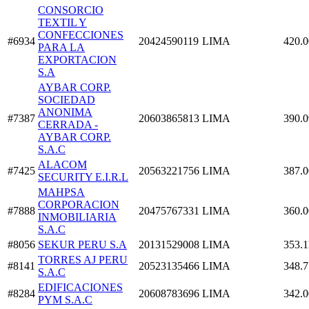
CONSORCIO
TEXTIL Y
CONFECCIONES
#6934
20424590119
LIMA
420.0
PARA LA
EXPORTACION
S.A
AYBAR CORP.
SOCIEDAD
ANONIMA
#7387
20603865813
LIMA
390.0
CERRADA -
AYBAR CORP.
S.A.C
ALACOM
#7425
20563221756
LIMA
387.0
SECURITY E.I.R.L
MAHPSA
CORPORACION
#7888
20475767331
LIMA
360.0
INMOBILIARIA
S.A.C
#8056
SEKUR PERU S.A
20131529008
LIMA
353.1
TORRES AJ PERU
#8141
20523135466
LIMA
348.7
S.A.C
EDIFICACIONES
#8284
20608783696
LIMA
342.0
PYM S.A.C