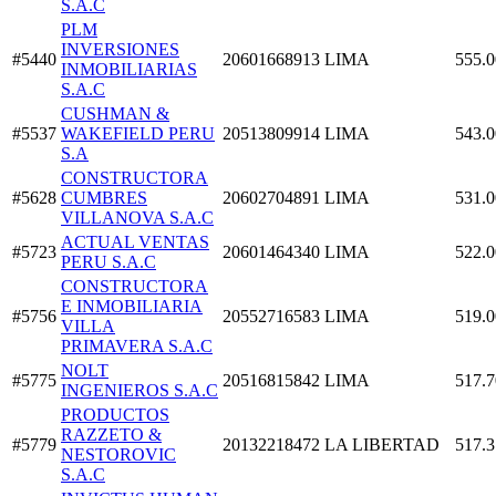
S.A.C
PLM
INVERSIONES
#5440
20601668913
LIMA
555.0
INMOBILIARIAS
S.A.C
CUSHMAN &
#5537
WAKEFIELD PERU
20513809914
LIMA
543.0
S.A
CONSTRUCTORA
#5628
CUMBRES
20602704891
LIMA
531.0
VILLANOVA S.A.C
ACTUAL VENTAS
#5723
20601464340
LIMA
522.0
PERU S.A.C
CONSTRUCTORA
E INMOBILIARIA
#5756
20552716583
LIMA
519.0
VILLA
PRIMAVERA S.A.C
NOLT
#5775
20516815842
LIMA
517.7
INGENIEROS S.A.C
PRODUCTOS
RAZZETO &
#5779
20132218472
LA LIBERTAD
517.3
NESTOROVIC
S.A.C