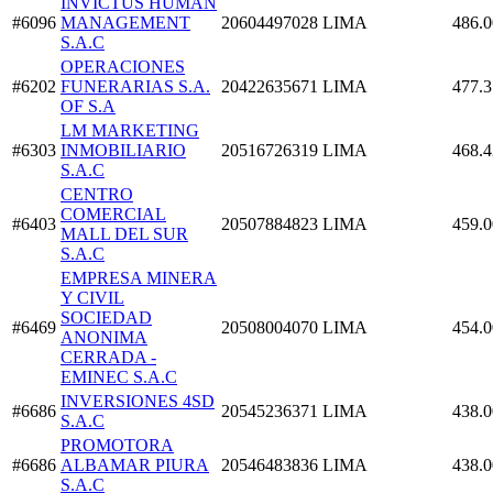
INVICTUS HUMAN
#6096
MANAGEMENT
20604497028
LIMA
486.0
S.A.C
OPERACIONES
#6202
FUNERARIAS S.A.
20422635671
LIMA
477.3
OF S.A
LM MARKETING
#6303
INMOBILIARIO
20516726319
LIMA
468.4
S.A.C
CENTRO
COMERCIAL
#6403
20507884823
LIMA
459.0
MALL DEL SUR
S.A.C
EMPRESA MINERA
Y CIVIL
SOCIEDAD
#6469
20508004070
LIMA
454.0
ANONIMA
CERRADA -
EMINEC S.A.C
INVERSIONES 4SD
#6686
20545236371
LIMA
438.0
S.A.C
PROMOTORA
#6686
ALBAMAR PIURA
20546483836
LIMA
438.0
S.A.C