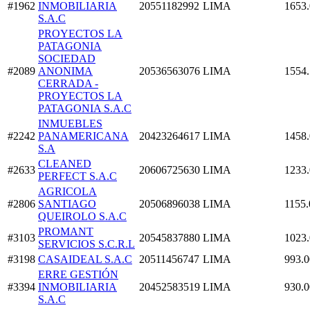
#1962
INMOBILIARIA
20551182992
LIMA
1653
S.A.C
PROYECTOS LA
PATAGONIA
SOCIEDAD
#2089
ANONIMA
20536563076
LIMA
1554
CERRADA -
PROYECTOS LA
PATAGONIA S.A.C
INMUEBLES
#2242
PANAMERICANA
20423264617
LIMA
1458
S.A
CLEANED
#2633
20606725630
LIMA
1233
PERFECT S.A.C
AGRICOLA
#2806
SANTIAGO
20506896038
LIMA
1155.
QUEIROLO S.A.C
PROMANT
#3103
20545837880
LIMA
1023
SERVICIOS S.C.R.L
#3198
CASAIDEAL S.A.C
20511456747
LIMA
993.0
ERRE GESTIÓN
#3394
INMOBILIARIA
20452583519
LIMA
930.0
S.A.C