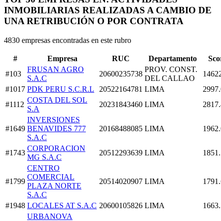
INMOBILIARIAS REALIZADAS A CAMBIO DE
UNA RETRIBUCIÓN O POR CONTRATA
4830 empresas encontradas en este rubro
#
Empresa
RUC
Departamento
Sco
FRUSAN AGRO
PROV. CONST.
#103
20600235738
1462
S.A.C
DEL CALLAO
#1017
PDK PERU S.C.R.L
20522164781
LIMA
2997
COSTA DEL SOL
#1112
20231843460
LIMA
2817
S.A
INVERSIONES
#1649
BENAVIDES 777
20168488085
LIMA
1962
S.A.C
CORPORACION
#1743
20512293639
LIMA
1851.
MG S.A.C
CENTRO
COMERCIAL
#1799
20514020907
LIMA
1791
PLAZA NORTE
S.A.C
#1948
LOCALES AT S.A.C
20600105826
LIMA
1663
URBANOVA