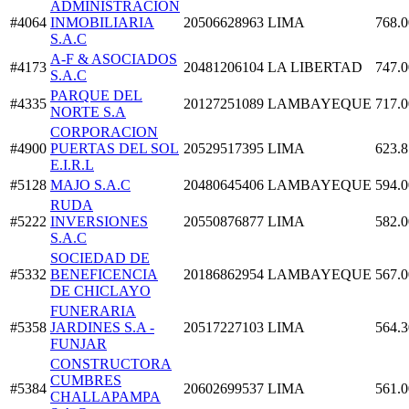
ADMINISTRACION
#4064
INMOBILIARIA
20506628963
LIMA
768.0
S.A.C
A-F & ASOCIADOS
#4173
20481206104
LA LIBERTAD
747.0
S.A.C
PARQUE DEL
#4335
20127251089
LAMBAYEQUE
717.0
NORTE S.A
CORPORACION
#4900
PUERTAS DEL SOL
20529517395
LIMA
623.8
E.I.R.L
#5128
MAJO S.A.C
20480645406
LAMBAYEQUE
594.0
RUDA
#5222
INVERSIONES
20550876877
LIMA
582.0
S.A.C
SOCIEDAD DE
#5332
BENEFICENCIA
20186862954
LAMBAYEQUE
567.0
DE CHICLAYO
FUNERARIA
#5358
JARDINES S.A -
20517227103
LIMA
564.3
FUNJAR
CONSTRUCTORA
CUMBRES
#5384
20602699537
LIMA
561.0
CHALLAPAMPA