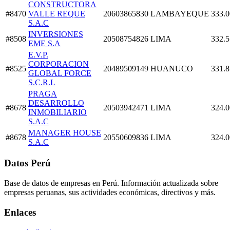
CONSTRUCTORA
#8470
VALLE REQUE
20603865830
LAMBAYEQUE
333.0
S.A.C
INVERSIONES
#8508
20508754826
LIMA
332.5
EME S.A
E.V.P.
CORPORACION
#8525
20489509149
HUANUCO
331.8
GLOBAL FORCE
S.C.R.L
PRAGA
DESARROLLO
#8678
20503942471
LIMA
324.0
INMOBILIARIO
S.A.C
MANAGER HOUSE
#8678
20550609836
LIMA
324.0
S.A.C
Datos Perú
Base de datos de empresas en Perú. Información actualizada sobre
empresas peruanas, sus actividades económicas, directivos y más.
Enlaces