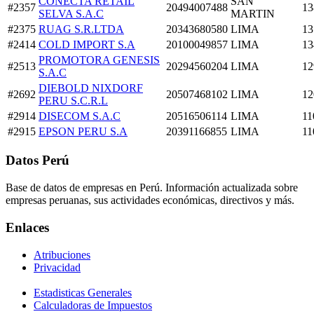
CONECTA RETAIL
SAN
#2357
20494007488
13
SELVA S.A.C
MARTIN
#2375
RUAG S.R.LTDA
20343680580
LIMA
13
#2414
COLD IMPORT S.A
20100049857
LIMA
13
PROMOTORA GENESIS
#2513
20294560204
LIMA
12
S.A.C
DIEBOLD NIXDORF
#2692
20507468102
LIMA
12
PERU S.C.R.L
#2914
DISECOM S.A.C
20516506114
LIMA
11
#2915
EPSON PERU S.A
20391166855
LIMA
11
Datos Perú
Base de datos de empresas en Perú. Información actualizada sobre
empresas peruanas, sus actividades económicas, directivos y más.
Enlaces
Atribuciones
Privacidad
Estadisticas Generales
Calculadoras de Impuestos