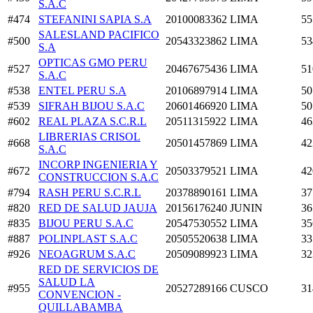
S.A.C
#474
STEFANINI SAPIA S.A
20100083362
LIMA
55
SALESLAND PACIFICO
#500
20543323862
LIMA
53
S.A
OPTICAS GMO PERU
#527
20467675436
LIMA
51
S.A.C
#538
ENTEL PERU S.A
20106897914
LIMA
50
#539
SIFRAH BIJOU S.A.C
20601466920
LIMA
50
#602
REAL PLAZA S.C.R.L
20511315922
LIMA
46
LIBRERIAS CRISOL
#668
20501457869
LIMA
42
S.A.C
INCORP INGENIERIA Y
#672
20503379521
LIMA
42
CONSTRUCCION S.A.C
#794
RASH PERU S.C.R.L
20378890161
LIMA
37
#820
RED DE SALUD JAUJA
20156176240
JUNIN
36
#835
BIJOU PERU S.A.C
20547530552
LIMA
35
#887
POLINPLAST S.A.C
20505520638
LIMA
33
#926
NEOAGRUM S.A.C
20509089923
LIMA
32
RED DE SERVICIOS DE
SALUD LA
#955
20527289166
CUSCO
31
CONVENCION -
QUILLABAMBA