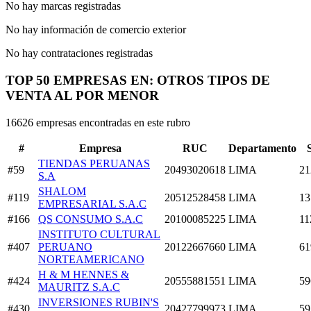
No hay marcas registradas
No hay información de comercio exterior
No hay contrataciones registradas
TOP 50 EMPRESAS EN: OTROS TIPOS DE
VENTA AL POR MENOR
16626 empresas encontradas en este rubro
#
Empresa
RUC
Departamento
TIENDAS PERUANAS
#59
20493020618
LIMA
21
S.A
SHALOM
#119
20512528458
LIMA
13
EMPRESARIAL S.A.C
#166
QS CONSUMO S.A.C
20100085225
LIMA
11
INSTITUTO CULTURAL
#407
PERUANO
20122667660
LIMA
61
NORTEAMERICANO
H & M HENNES &
#424
20555881551
LIMA
59
MAURITZ S.A.C
INVERSIONES RUBIN'S
#430
20427799973
LIMA
59