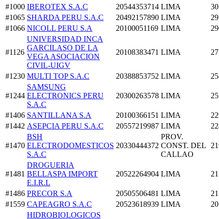
#1000
IBEROTEX S.A.C
20544353714
LIMA
30
#1065
SHARDA PERU S.A.C
20492157890
LIMA
29
#1066
NICOLL PERU S.A
20100051169
LIMA
29
UNIVERSIDAD INCA
GARCILASO DE LA
#1126
20108383471
LIMA
27
VEGA ASOCIACION
CIVIL-UIGV
#1230
MULTI TOP S.A.C
20388853752
LIMA
25
SAMSUNG
#1244
ELECTRONICS PERU
20300263578
LIMA
25
S.A.C
#1406
SANTILLANA S.A
20100366151
LIMA
22
#1442
ASEPCIA PERU S.A.C
20557219987
LIMA
22
BSH
PROV.
#1470
ELECTRODOMESTICOS
20330444372
CONST. DEL
21
S.A.C
CALLAO
DROGUERIA
#1481
BELLASPA IMPORT
20522264904
LIMA
21
E.I.R.L
#1486
PRECOR S.A
20505506481
LIMA
21
#1559
CAPEAGRO S.A.C
20523618939
LIMA
20
HIDROBIOLOGICOS