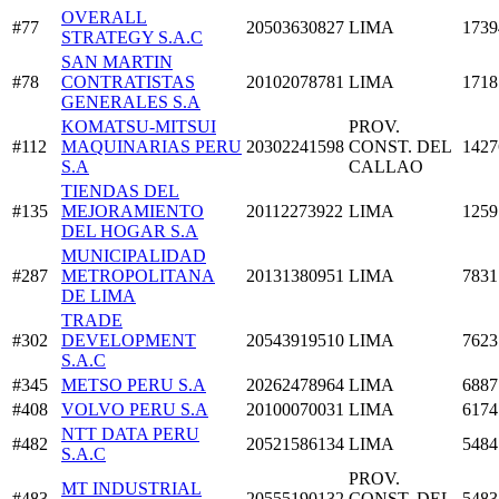
OVERALL
#77
20503630827
LIMA
1739
STRATEGY S.A.C
SAN MARTIN
#78
CONTRATISTAS
20102078781
LIMA
1718
GENERALES S.A
KOMATSU-MITSUI
PROV.
#112
MAQUINARIAS PERU
20302241598
CONST. DEL
1427
S.A
CALLAO
TIENDAS DEL
#135
MEJORAMIENTO
20112273922
LIMA
1259
DEL HOGAR S.A
MUNICIPALIDAD
#287
METROPOLITANA
20131380951
LIMA
7831
DE LIMA
TRADE
#302
DEVELOPMENT
20543919510
LIMA
7623
S.A.C
#345
METSO PERU S.A
20262478964
LIMA
6887
#408
VOLVO PERU S.A
20100070031
LIMA
6174
NTT DATA PERU
#482
20521586134
LIMA
5484
S.A.C
PROV.
MT INDUSTRIAL
#483
20555190132
CONST. DEL
5483