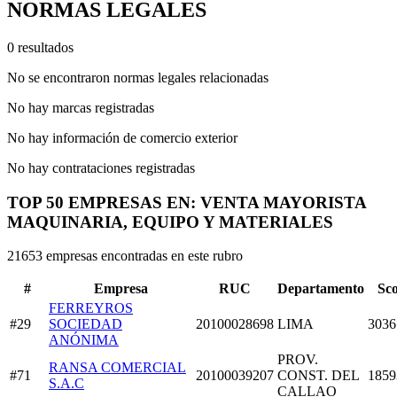
NORMAS LEGALES
0 resultados
No se encontraron normas legales relacionadas
No hay marcas registradas
No hay información de comercio exterior
No hay contrataciones registradas
TOP 50 EMPRESAS EN: VENTA MAYORISTA
MAQUINARIA, EQUIPO Y MATERIALES
21653 empresas encontradas en este rubro
#
Empresa
RUC
Departamento
Sc
FERREYROS
#29
SOCIEDAD
20100028698
LIMA
3036
ANÓNIMA
PROV.
RANSA COMERCIAL
#71
20100039207
CONST. DEL
1859
S.A.C
CALLAO