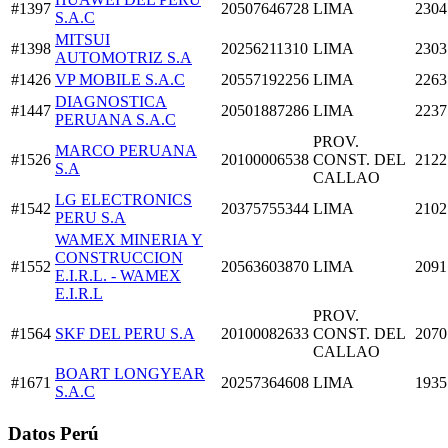
#1397
20507646728
LIMA
2304
S.A.C
MITSUI
#1398
20256211310
LIMA
2303
AUTOMOTRIZ S.A
#1426
VP MOBILE S.A.C
20557192256
LIMA
2263
DIAGNOSTICA
#1447
20501887286
LIMA
2237
PERUANA S.A.C
PROV.
MARCO PERUANA
#1526
20100006538
CONST. DEL
2122
S.A
CALLAO
LG ELECTRONICS
#1542
20375755344
LIMA
2102
PERU S.A
WAMEX MINERIA Y
CONSTRUCCION
#1552
20563603870
LIMA
2091
E.I.R.L. - WAMEX
E.I.R.L
PROV.
#1564
SKF DEL PERU S.A
20100082633
CONST. DEL
2070
CALLAO
BOART LONGYEAR
#1671
20257364608
LIMA
1935
S.A.C
Datos Perú