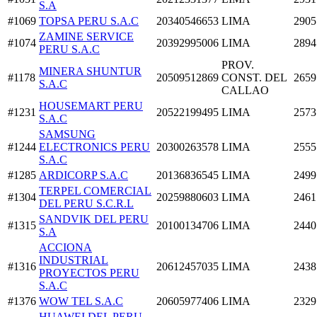
S.A
#1069
TOPSA PERU S.A.C
20340546653
LIMA
2905
ZAMINE SERVICE
#1074
20392995006
LIMA
2894
PERU S.A.C
PROV.
MINERA SHUNTUR
#1178
20509512869
CONST. DEL
2659
S.A.C
CALLAO
HOUSEMART PERU
#1231
20522199495
LIMA
2573
S.A.C
SAMSUNG
#1244
ELECTRONICS PERU
20300263578
LIMA
2555
S.A.C
#1285
ARDICORP S.A.C
20136836545
LIMA
2499
TERPEL COMERCIAL
#1304
20259880603
LIMA
2461
DEL PERU S.C.R.L
SANDVIK DEL PERU
#1315
20100134706
LIMA
2440
S.A
ACCIONA
INDUSTRIAL
#1316
20612457035
LIMA
2438
PROYECTOS PERU
S.A.C
#1376
WOW TEL S.A.C
20605977406
LIMA
2329
HUAWEI DEL PERU