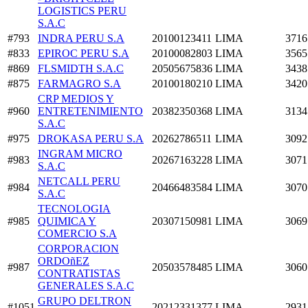
LOGISTICS PERU
S.A.C
#793
INDRA PERU S.A
20100123411
LIMA
3716
#833
EPIROC PERU S.A
20100082803
LIMA
3565
#869
FLSMIDTH S.A.C
20505675836
LIMA
3438
#875
FARMAGRO S.A
20100180210
LIMA
3420
CRP MEDIOS Y
#960
ENTRETENIMIENTO
20382350368
LIMA
3134
S.A.C
#975
DROKASA PERU S.A
20262786511
LIMA
3092
INGRAM MICRO
#983
20267163228
LIMA
3071
S.A.C
NETCALL PERU
#984
20466483584
LIMA
3070
S.A.C
TECNOLOGIA
#985
QUIMICA Y
20307150981
LIMA
3069
COMERCIO S.A
CORPORACION
ORDOñEZ
#987
20503578485
LIMA
3060
CONTRATISTAS
GENERALES S.A.C
GRUPO DELTRON
#1051
20212331377
LIMA
2931