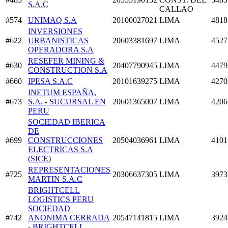
S.A.C
CALLAO
#574
UNIMAQ S.A
20100027021
LIMA
4818
INVERSIONES
#622
URBANISTICAS
20603381697
LIMA
4527
OPERADORA S.A
RESEFER MINING &
#630
20407790945
LIMA
4479
CONSTRUCTION S.A
#660
IPESA S.A.C
20101639275
LIMA
4270
INETUM ESPAÑA,
#673
S.A. - SUCURSAL EN
20601365007
LIMA
4206
PERU
SOCIEDAD IBERICA
DE
#699
CONSTRUCCIONES
20504036961
LIMA
4101
ELECTRICAS S.A
(SICE)
REPRESENTACIONES
#725
20306637305
LIMA
3973
MARTIN S.A.C
BRIGHTCELL
LOGISTICS PERU
SOCIEDAD
#742
ANONIMA CERRADA
20547141815
LIMA
3924
- BRIGHTCELL