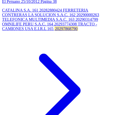
El Peruano
25/10/2012
Página 38
CATALINA S.A. 161 20282880424 FERRETERIA
CONTRERAS LA SOLUCION S.A.C. 162 20290000263
TELEFONICA MULTIMEDIA S.A.C. 163 20290314799
OMNILIFE PERU S.A.C. 164 20293774308 TRACTO -
CAMIONES USA E.I.R.L 165
20297868790