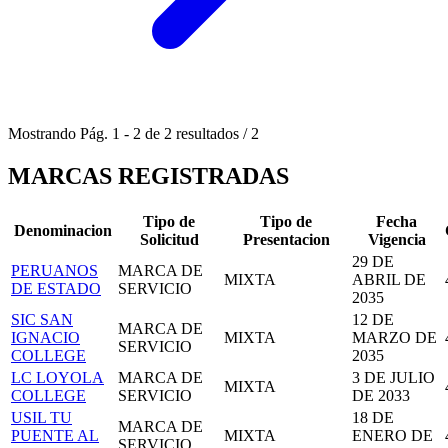
Mostrando
Pág.
1
-
2
de
2
resultados
/
2
MARCAS REGISTRADAS
Tipo de
Tipo de
Fecha
Denominacion
Solicitud
Presentacion
Vigencia
29 DE
PERUANOS
MARCA DE
MIXTA
ABRIL DE
DE ESTADO
SERVICIO
2035
SIC SAN
12 DE
MARCA DE
IGNACIO
MIXTA
MARZO DE
SERVICIO
COLLEGE
2035
LC LOYOLA
MARCA DE
3 DE JULIO
MIXTA
COLLEGE
SERVICIO
DE 2033
USIL TU
18 DE
MARCA DE
PUENTE AL
MIXTA
ENERO DE
SERVICIO