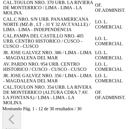
CAL.TOULON NRO. 370 URB. LA RIVIERA
OF.
DE MONTERRICO / LIMA - LIMA - LA
OF.ADMINIST.
MOLINA
CAL.C NRO. S/N URB. PANAMERICANA
LO. L.
NORTE (MZ-B , LT - 31 Y 32 AV.T.VALLE) /
COMERCIAL
LIMA - LIMA - INDEPENDENCIA
CAL.PAMPA DEL CASTILLO NRO. 405
LO. L.
URB. CENTRO HISTORICO / CUSCO -
COMERCIAL
CUSCO - CUSCO
JR. JOSE GALVEZ NRO. 386 / LIMA - LIMA
LO. L.
- MAGDALENA DEL MAR
COMERCIAL
AV. PARDO NRO. 954 URB. CENTRO
LO. L.
HISTORICO / CUSCO - CUSCO - CUSCO
COMERCIAL
JR. JOSE GALVEZ NRO. 356 / LIMA - LIMA
LO. L.
- MAGDALENA DEL MAR
COMERCIAL
CAL.TOULON NRO. 354 URB. LA RIVERA
DE MONTERRICO (ALTURA CDRA 7 AV.
OF.
LA FONTANA) / LIMA - LIMA - LA
OF.ADMINIST.
MOLINA
Mostrando
Pág.
1
-
12
de
30
resultados
/
30