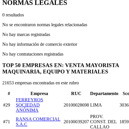
NORMAS LEGALES
0 resultados
No se encontraron normas legales relacionadas
No hay marcas registradas
No hay información de comercio exterior
No hay contrataciones registradas
TOP 50 EMPRESAS EN: VENTA MAYORISTA
MAQUINARIA, EQUIPO Y MATERIALES
21653 empresas encontradas en este rubro
#
Empresa
RUC
Departamento
Sc
FERREYROS
#29
SOCIEDAD
20100028698
LIMA
3036
ANÓNIMA
PROV.
RANSA COMERCIAL
#71
20100039207
CONST. DEL
1859
S.A.C
CALLAO