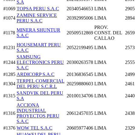
S.A
#1069
TOPSA PERU S.A.C
20340546653
LIMA
2905
ZAMINE SERVICE
#1074
20392995006
LIMA
2894
PERU S.A.C
PROV.
MINERA SHUNTUR
#1178
20509512869
CONST. DEL
2659
S.A.C
CALLAO
HOUSEMART PERU
#1231
20522199495
LIMA
2573
S.A.C
SAMSUNG
#1244
ELECTRONICS PERU
20300263578
LIMA
2555
S.A.C
#1285
ARDICORP S.A.C
20136836545
LIMA
2499
TERPEL COMERCIAL
#1304
20259880603
LIMA
2461
DEL PERU S.C.R.L
SANDVIK DEL PERU
#1315
20100134706
LIMA
2440
S.A
ACCIONA
INDUSTRIAL
#1316
20612457035
LIMA
2438
PROYECTOS PERU
S.A.C
#1376
WOW TEL S.A.C
20605977406
LIMA
2329
HUAWEI DEL PERU