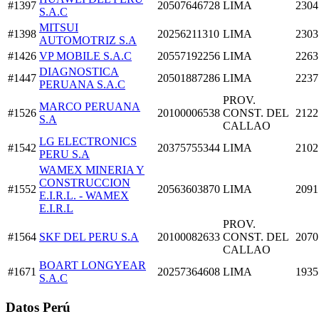
#1397
20507646728
LIMA
2304
S.A.C
MITSUI
#1398
20256211310
LIMA
2303
AUTOMOTRIZ S.A
#1426
VP MOBILE S.A.C
20557192256
LIMA
2263
DIAGNOSTICA
#1447
20501887286
LIMA
2237
PERUANA S.A.C
PROV.
MARCO PERUANA
#1526
20100006538
CONST. DEL
2122
S.A
CALLAO
LG ELECTRONICS
#1542
20375755344
LIMA
2102
PERU S.A
WAMEX MINERIA Y
CONSTRUCCION
#1552
20563603870
LIMA
2091
E.I.R.L. - WAMEX
E.I.R.L
PROV.
#1564
SKF DEL PERU S.A
20100082633
CONST. DEL
2070
CALLAO
BOART LONGYEAR
#1671
20257364608
LIMA
1935
S.A.C
Datos Perú