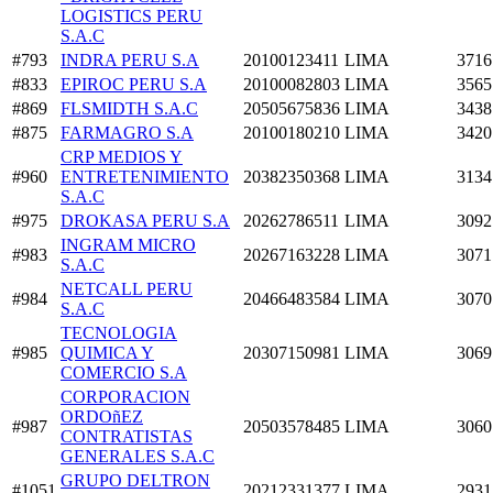
LOGISTICS PERU
S.A.C
#793
INDRA PERU S.A
20100123411
LIMA
3716
#833
EPIROC PERU S.A
20100082803
LIMA
3565
#869
FLSMIDTH S.A.C
20505675836
LIMA
3438
#875
FARMAGRO S.A
20100180210
LIMA
3420
CRP MEDIOS Y
#960
ENTRETENIMIENTO
20382350368
LIMA
3134
S.A.C
#975
DROKASA PERU S.A
20262786511
LIMA
3092
INGRAM MICRO
#983
20267163228
LIMA
3071
S.A.C
NETCALL PERU
#984
20466483584
LIMA
3070
S.A.C
TECNOLOGIA
#985
QUIMICA Y
20307150981
LIMA
3069
COMERCIO S.A
CORPORACION
ORDOñEZ
#987
20503578485
LIMA
3060
CONTRATISTAS
GENERALES S.A.C
GRUPO DELTRON
#1051
20212331377
LIMA
2931