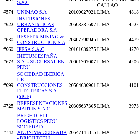
S.A.C
CALLAO
#574
UNIMAQ S.A
20100027021
LIMA
4818
INVERSIONES
#622
URBANISTICAS
20603381697
LIMA
4527
OPERADORA S.A
RESEFER MINING &
#630
20407790945
LIMA
4479
CONSTRUCTION S.A
#660
IPESA S.A.C
20101639275
LIMA
4270
INETUM ESPAÑA,
#673
S.A. - SUCURSAL EN
20601365007
LIMA
4206
PERU
SOCIEDAD IBERICA
DE
#699
CONSTRUCCIONES
20504036961
LIMA
4101
ELECTRICAS S.A
(SICE)
REPRESENTACIONES
#725
20306637305
LIMA
3973
MARTIN S.A.C
BRIGHTCELL
LOGISTICS PERU
SOCIEDAD
#742
ANONIMA CERRADA
20547141815
LIMA
3924
- BRIGHTCELL