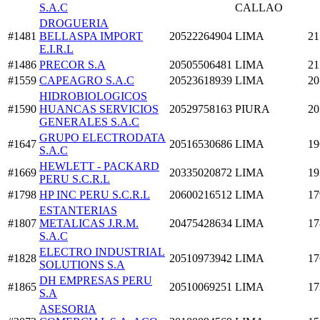
S.A.C
CALLAO
DROGUERIA
#1481
BELLASPA IMPORT
20522264904
LIMA
21
E.I.R.L
#1486
PRECOR S.A
20505506481
LIMA
21
#1559
CAPEAGRO S.A.C
20523618939
LIMA
20
HIDROBIOLOGICOS
#1590
HUANCAS SERVICIOS
20529758163
PIURA
20
GENERALES S.A.C
GRUPO ELECTRODATA
#1647
20516530686
LIMA
19
S.A.C
HEWLETT - PACKARD
#1669
20335020872
LIMA
19
PERU S.C.R.L
#1798
HP INC PERU S.C.R.L
20600216512
LIMA
17
ESTANTERIAS
#1807
METALICAS J.R.M.
20475428634
LIMA
17
S.A.C
ELECTRO INDUSTRIAL
#1828
20510973942
LIMA
17
SOLUTIONS S.A
DH EMPRESAS PERU
#1865
20510069251
LIMA
17
S.A
ASESORIA