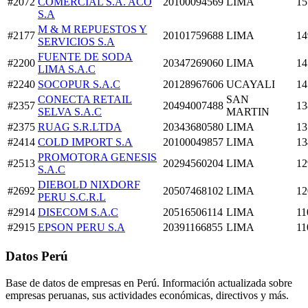
#2072
COMERCIAL S.A. ACO
20100094569
LIMA
15
S.A
M & M REPUESTOS Y
#2177
20101759688
LIMA
14
SERVICIOS S.A
FUENTE DE SODA
#2200
20347269060
LIMA
14
LIMA S.A.C
#2240
SOCOPUR S.A.C
20128967606
UCAYALI
14
CONECTA RETAIL
SAN
#2357
20494007488
13
SELVA S.A.C
MARTIN
#2375
RUAG S.R.LTDA
20343680580
LIMA
13
#2414
COLD IMPORT S.A
20100049857
LIMA
13
PROMOTORA GENESIS
#2513
20294560204
LIMA
12
S.A.C
DIEBOLD NIXDORF
#2692
20507468102
LIMA
12
PERU S.C.R.L
#2914
DISECOM S.A.C
20516506114
LIMA
11
#2915
EPSON PERU S.A
20391166855
LIMA
11
Datos Perú
Base de datos de empresas en Perú. Información actualizada sobre
empresas peruanas, sus actividades económicas, directivos y más.