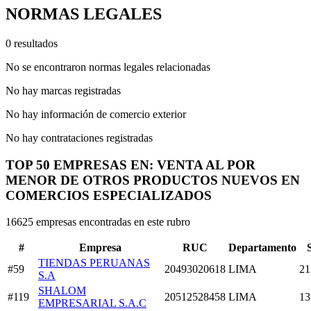
NORMAS LEGALES
0 resultados
No se encontraron normas legales relacionadas
No hay marcas registradas
No hay información de comercio exterior
No hay contrataciones registradas
TOP 50 EMPRESAS EN: VENTA AL POR
MENOR DE OTROS PRODUCTOS NUEVOS EN
COMERCIOS ESPECIALIZADOS
16625 empresas encontradas en este rubro
#
Empresa
RUC
Departamento
TIENDAS PERUANAS
#59
20493020618
LIMA
21
S.A
SHALOM
#119
20512528458
LIMA
13
EMPRESARIAL S.A.C