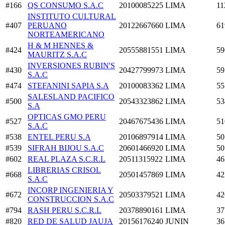
#166
QS CONSUMO S.A.C
20100085225
LIMA
11
INSTITUTO CULTURAL
#407
PERUANO
20122667660
LIMA
61
NORTEAMERICANO
H & M HENNES &
#424
20555881551
LIMA
59
MAURITZ S.A.C
INVERSIONES RUBIN'S
#430
20427799973
LIMA
59
S.A.C
#474
STEFANINI SAPIA S.A
20100083362
LIMA
55
SALESLAND PACIFICO
#500
20543323862
LIMA
53
S.A
OPTICAS GMO PERU
#527
20467675436
LIMA
51
S.A.C
#538
ENTEL PERU S.A
20106897914
LIMA
50
#539
SIFRAH BIJOU S.A.C
20601466920
LIMA
50
#602
REAL PLAZA S.C.R.L
20511315922
LIMA
46
LIBRERIAS CRISOL
#668
20501457869
LIMA
42
S.A.C
INCORP INGENIERIA Y
#672
20503379521
LIMA
42
CONSTRUCCION S.A.C
#794
RASH PERU S.C.R.L
20378890161
LIMA
37
#820
RED DE SALUD JAUJA
20156176240
JUNIN
36