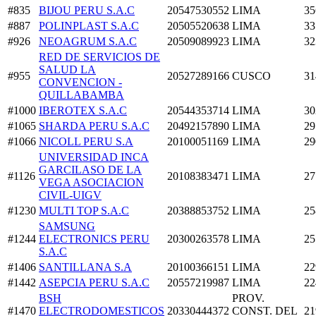
#835
BIJOU PERU S.A.C
20547530552
LIMA
35
#887
POLINPLAST S.A.C
20505520638
LIMA
33
#926
NEOAGRUM S.A.C
20509089923
LIMA
32
RED DE SERVICIOS DE
SALUD LA
#955
20527289166
CUSCO
31
CONVENCION -
QUILLABAMBA
#1000
IBEROTEX S.A.C
20544353714
LIMA
30
#1065
SHARDA PERU S.A.C
20492157890
LIMA
29
#1066
NICOLL PERU S.A
20100051169
LIMA
29
UNIVERSIDAD INCA
GARCILASO DE LA
#1126
20108383471
LIMA
27
VEGA ASOCIACION
CIVIL-UIGV
#1230
MULTI TOP S.A.C
20388853752
LIMA
25
SAMSUNG
#1244
ELECTRONICS PERU
20300263578
LIMA
25
S.A.C
#1406
SANTILLANA S.A
20100366151
LIMA
22
#1442
ASEPCIA PERU S.A.C
20557219987
LIMA
22
BSH
PROV.
#1470
ELECTRODOMESTICOS
20330444372
CONST. DEL
21