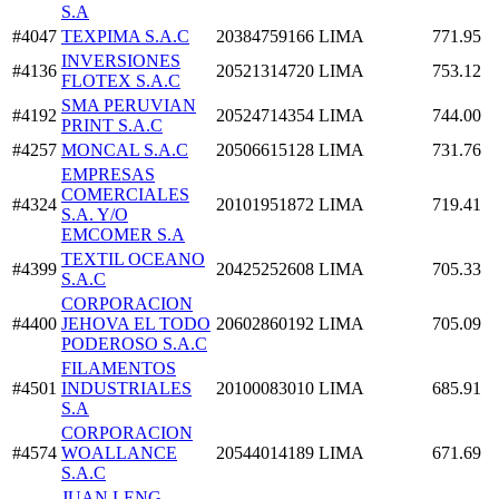
S.A
#4047
TEXPIMA S.A.C
20384759166
LIMA
771.95
INVERSIONES
#4136
20521314720
LIMA
753.12
FLOTEX S.A.C
SMA PERUVIAN
#4192
20524714354
LIMA
744.00
PRINT S.A.C
#4257
MONCAL S.A.C
20506615128
LIMA
731.76
EMPRESAS
COMERCIALES
#4324
20101951872
LIMA
719.41
S.A. Y/O
EMCOMER S.A
TEXTIL OCEANO
#4399
20425252608
LIMA
705.33
S.A.C
CORPORACION
#4400
JEHOVA EL TODO
20602860192
LIMA
705.09
PODEROSO S.A.C
FILAMENTOS
#4501
INDUSTRIALES
20100083010
LIMA
685.91
S.A
CORPORACION
#4574
WOALLANCE
20544014189
LIMA
671.69
S.A.C
JUAN LENG