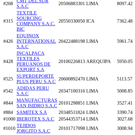
CMT DEL SUR
#268
20506883301
LIMA
8097.42
S.A.C
TEXTILE
SOURCING
#315
20550330050
ICA
7362.48
COMPANY S.A.C.
BIC
EQUINOX
#426
INTERNATIONAL
20422488198
LIMA
5961.74
S.A.C
INCALPACA
TEXTILES
#428
20100226813
AREQUIPA
5950.05
PERUANOS DE
EXPORT S.A
SUPERDEPORTE
#525
20600892470
LIMA
5113.57
PLUS PERU S.A.C
ADIDAS PERU
#542
20347100316
LIMA
5008.85
S.A.C
MANUFACTURAS
#844
20101298851
LIMA
3527.41
SAN ISIDRO S.A.C
#884
SAMITEX S.A
20348511824
LIMA
3390.74
#1000
IBEROTEX S.A.C
20544353714
LIMA
3027.68
TEJIDOS
#1010
20101717098
LIMA
3008.94
JORGITO S.A.C