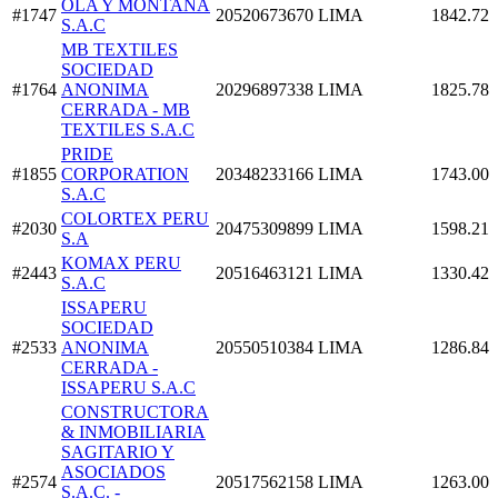
OLA Y MONTAÑA
#1747
20520673670
LIMA
1842.72
S.A.C
MB TEXTILES
SOCIEDAD
#1764
ANONIMA
20296897338
LIMA
1825.78
CERRADA - MB
TEXTILES S.A.C
PRIDE
#1855
CORPORATION
20348233166
LIMA
1743.00
S.A.C
COLORTEX PERU
#2030
20475309899
LIMA
1598.21
S.A
KOMAX PERU
#2443
20516463121
LIMA
1330.42
S.A.C
ISSAPERU
SOCIEDAD
#2533
ANONIMA
20550510384
LIMA
1286.84
CERRADA -
ISSAPERU S.A.C
CONSTRUCTORA
& INMOBILIARIA
SAGITARIO Y
ASOCIADOS
#2574
20517562158
LIMA
1263.00
S.A.C. -