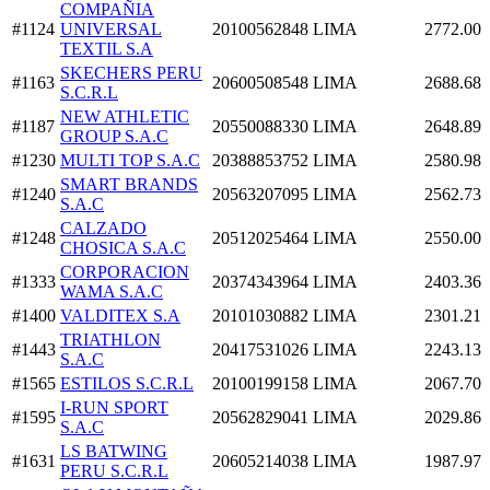
COMPAÑIA
#1124
UNIVERSAL
20100562848
LIMA
2772.00
TEXTIL S.A
SKECHERS PERU
#1163
20600508548
LIMA
2688.68
S.C.R.L
NEW ATHLETIC
#1187
20550088330
LIMA
2648.89
GROUP S.A.C
#1230
MULTI TOP S.A.C
20388853752
LIMA
2580.98
SMART BRANDS
#1240
20563207095
LIMA
2562.73
S.A.C
CALZADO
#1248
20512025464
LIMA
2550.00
CHOSICA S.A.C
CORPORACION
#1333
20374343964
LIMA
2403.36
WAMA S.A.C
#1400
VALDITEX S.A
20101030882
LIMA
2301.21
TRIATHLON
#1443
20417531026
LIMA
2243.13
S.A.C
#1565
ESTILOS S.C.R.L
20100199158
LIMA
2067.70
I-RUN SPORT
#1595
20562829041
LIMA
2029.86
S.A.C
LS BATWING
#1631
20605214038
LIMA
1987.97
PERU S.C.R.L