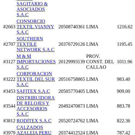
SAGITARIO &
ASOCIADOS
S.A.C
CONSORCIO
#2663
TEXTIL VIANNY
20508740361
LIMA
1216.62
S.A.C
SOUTHERN
#2707
TEXTILE
20376729126
LIMA
1195.45
NETWORK S.A.C
M & M
PROV.
#3127
IMPORTACIONES
20129993139
CONST. DEL
1011.96
S.A.C
CALLAO
CORPORACION
#3222
TEXTIL DEL SUR
20516758865
LIMA
983.40
S.A.C
#3453
SAFITEX S.A.C
20505770405
LIMA
909.00
DISTRIBUIDORA
DE RELOJES Y
#3544
20492470873
LIMA
883.78
ACCESORIOS
S.A.C
#3812
RODITEX S.A.C
20520724762
LIMA
822.36
CALZADOS
#3979
AZALEIA PERU
20374412524
LIMA
787.42