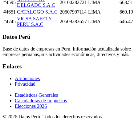
#4595
20100282721
LIMA
668.51
DELGADO S.A.C
#4651
CATALOGO S.A.C
20507907114
LIMA
660.19
VICSA SAFETY
#4745
20509283657
LIMA
646.47
PERU S.A.C
Datos Perú
Base de datos de empresas en Perú. Información actualizada sobre
empresas peruanas, sus actividades económicas, directivos y más.
Enlaces
Atribuciones
Privacidad
Estadisticas Generales
Calculadoras de Impuestos
Elecciones 2026
© 2026 Datos Perú. Todos los derechos reservados.