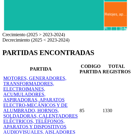
Relojes, ap…
..
..
Fi…
…
…
.
.
.
..
Crecimiento (2025 > 2023-2024)
Decrecimiento (2025 < 2023-2024)
PARTIDAS ENCONTRADAS
CODIGO
TOTAL
PARTIDA
PARTIDA
REGISTROS
MOTORES, GENERADORES,
TRANSFORMADORES,
ELECTROIMANES,
ACUMULADORES,
ASPIRADORAS, APARATOS
ELECTRO-MECÁNICOS Y DE
ALUMBRADO, HORNOS,
85
1330
SOLDADORAS, CALENTADORES
ELÉCTRICOS, TELÉFONOS,
APARATOS Y DISPOSITIVOS
AUDIOVISUALES. AISLADORES