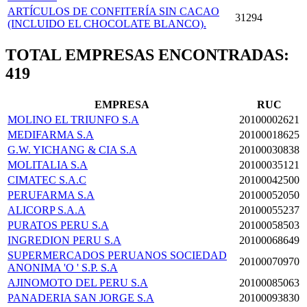
ARTÍCULOS DE CONFITERÍA SIN CACAO
31294
(INCLUIDO EL CHOCOLATE BLANCO).
TOTAL EMPRESAS ENCONTRADAS:
419
EMPRESA
RUC
MOLINO EL TRIUNFO S.A
20100002621
MEDIFARMA S.A
20100018625
G.W. YICHANG & CIA S.A
20100030838
MOLITALIA S.A
20100035121
CIMATEC S.A.C
20100042500
PERUFARMA S.A
20100052050
ALICORP S.A.A
20100055237
PURATOS PERU S.A
20100058503
INGREDION PERU S.A
20100068649
SUPERMERCADOS PERUANOS SOCIEDAD
20100070970
ANONIMA 'O ' S.P. S.A
AJINOMOTO DEL PERU S.A
20100085063
PANADERIA SAN JORGE S.A
20100093830