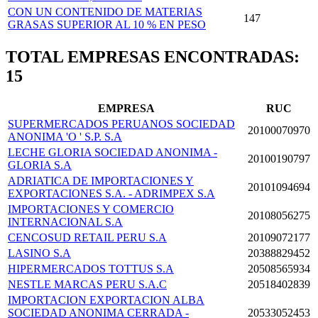
CON UN CONTENIDO DE MATERIAS
147
GRASAS SUPERIOR AL 10 % EN PESO
TOTAL EMPRESAS ENCONTRADAS:
15
EMPRESA
RUC
SUPERMERCADOS PERUANOS SOCIEDAD
20100070970
ANONIMA 'O ' S.P. S.A
LECHE GLORIA SOCIEDAD ANONIMA -
20100190797
GLORIA S.A
ADRIATICA DE IMPORTACIONES Y
20101094694
EXPORTACIONES S.A. - ADRIMPEX S.A
IMPORTACIONES Y COMERCIO
20108056275
INTERNACIONAL S.A
CENCOSUD RETAIL PERU S.A
20109072177
LASINO S.A
20388829452
HIPERMERCADOS TOTTUS S.A
20508565934
NESTLE MARCAS PERU S.A.C
20518402839
IMPORTACION EXPORTACION ALBA
SOCIEDAD ANONIMA CERRADA -
20533052453