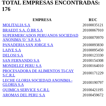
TOTAL EMPRESAS ENCONTRADAS:
176
EMPRESA
RUC
MOLITALIA S.A
20100035121
BRAEDT S.A. Ó BR S.A
20100067910
SUPERMERCADOS PERUANOS SOCIEDAD
20100070970
ANONIMA 'O ' S.P. S.A
PANADERIA SAN JORGE S.A
20100093830
LAIVE S.A
20100095450
DELOSI S.A
20100123330
SAN FERNANDO S.A
20100154308
MONDELEZ PERU S.A
20100164010
PROCESADORA DE ALIMENTOS TI-CAY
20100171229
S.C.R.L
LECHE GLORIA SOCIEDAD ANONIMA -
20100190797
GLORIA S.A
QUIMICA SERVICE S.C.R.L
20100421195
AROMAS DEL PERU S.A
20100459672