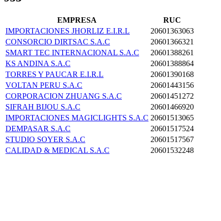
EMPRESA
RUC
IMPORTACIONES JHORLIZ E.I.R.L
20601363063
CONSORCIO DIRTSAC S.A.C
20601366321
SMART TEC INTERNACIONAL S.A.C
20601388261
KS ANDINA S.A.C
20601388864
TORRES Y PAUCAR E.I.R.L
20601390168
VOLTAN PERU S.A.C
20601443156
CORPORACION ZHUANG S.A.C
20601451272
SIFRAH BIJOU S.A.C
20601466920
IMPORTACIONES MAGICLIGHTS S.A.C
20601513065
DEMPASAR S.A.C
20601517524
STUDIO SOYER S.A.C
20601517567
CALIDAD & MEDICAL S.A.C
20601532248