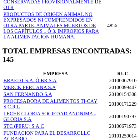
CONSERVADAS PROVISIONALMENTE DE
OTR
PRODUCTOS DE ORIGEN ANIMAL NO
EXPRESADOS NI COMPRENDIDOS EN
OTRA PARTE; ANIMALES MUERTOS DE
4856
LOS CAPÍTULOS 1 Ó 3, IMPROPIOS PARA
LA ALIMENTACIÓN HUMANA.
TOTAL EMPRESAS ENCONTRADAS:
145
EMPRESA
RUC
BRAEDT S.A. Ó BR S.A
20100067910
MERCK PERUANA S.A
20100099447
SAN FERNANDO S.A
20100154308
PROCESADORA DE ALIMENTOS TI-CAY
20100171229
S.C.R.L
LECHE GLORIA SOCIEDAD ANONIMA -
20100190797
GLORIA S.A
STC (PERU) S.A.C
20100671973
FUNDACION PARA EL DESARROLLO
20101259014
AGRARIO