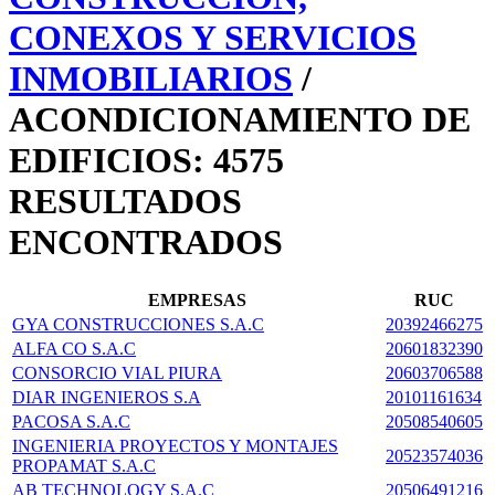
CONEXOS Y SERVICIOS
INMOBILIARIOS
/
ACONDICIONAMIENTO DE
EDIFICIOS: 4575
RESULTADOS
ENCONTRADOS
EMPRESAS
RUC
GYA CONSTRUCCIONES S.A.C
20392466275
ALFA CO S.A.C
20601832390
CONSORCIO VIAL PIURA
20603706588
DIAR INGENIEROS S.A
20101161634
PACOSA S.A.C
20508540605
INGENIERIA PROYECTOS Y MONTAJES
20523574036
PROPAMAT S.A.C
AB TECHNOLOGY S.A.C
20506491216