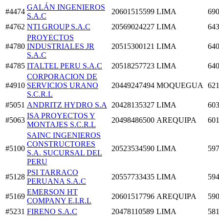
GALÁN INGENIEROS
#4474
20601515599
LIMA
690
S.A.C
#4762
NTI GROUP S.A.C
20569024227
LIMA
643
PROYECTOS
#4780
INDUSTRIALES JR
20515300121
LIMA
640
S.A.C
#4785
ITALTEL PERU S.A.C
20518257723
LIMA
640
CORPORACION DE
#4910
SERVICIOS URANO
20449247494
MOQUEGUA
621
S.C.R.L
#5051
ANDRITZ HYDRO S.A
20428135327
LIMA
603
ISA PROYECTOS Y
#5063
20498486500
AREQUIPA
601
MONTAJES S.C.R.L
SAINC INGENIEROS
CONSTRUCTORES
#5100
20523534590
LIMA
597
S.A. SUCURSAL DEL
PERU
PSI TARRACO
#5128
20557733435
LIMA
594
PERUANA S.A.C
EMERSON HT
#5169
20601517796
AREQUIPA
590
COMPANY E.I.R.L
#5231
FIRENO S.A.C
20478110589
LIMA
581