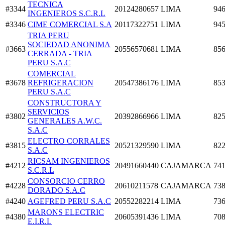
TECNICA
#3344
20124280657
LIMA
946
INGENIEROS S.C.R.L
#3346
CIME COMERCIAL S.A
20117322751
LIMA
945
TRIA PERU
SOCIEDAD ANONIMA
#3663
20556570681
LIMA
856
CERRADA - TRIA
PERU S.A.C
COMERCIAL
#3678
REFRIGERACION
20547386176
LIMA
853
PERU S.A.C
CONSTRUCTORA Y
SERVICIOS
#3802
20392866966
LIMA
825
GENERALES A.W.C.
S.A.C
ELECTRO CORRALES
#3815
20521329590
LIMA
822
S.A.C
RICSAM INGENIEROS
#4212
20491660440
CAJAMARCA
741
S.C.R.L
CONSORCIO CERRO
#4228
20610211578
CAJAMARCA
738
DORADO S.A.C
#4240
AGEFRED PERU S.A.C
20552282214
LIMA
736
MARONS ELECTRIC
#4380
20605391436
LIMA
708
E.I.R.L