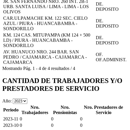
JR. SAN FERNANDO NRO. 260 INT. 2B-1
DE.
URB. SANTA LUISA / LIMA - LIMA - LOS
DEPOSITO
OLIVOS
CAR.ULPAMACHE KM. 122 SEC. CIELO
DE.
AZUL / PIURA - HUANCABAMBA -
DEPOSITO
SONDORILLO
KM. 124 CAS. MITUPAMPA (KM 124 + 500
DE.
LD) / PIURA - HUANCABAMBA -
DEPOSITO
SONDORILLO
AV. HUANUCO NRO. 244 BAR. SAN
OF.
PEDRO / CAJAMARCA - CAJAMARCA -
OF.ADMINIST.
CAJAMARCA
Mostrando
Pág.
1
-
4
de
4
resultados
/
4
CANTIDAD DE TRABAJADORES Y/O
PRESTADORES DE SERVICIO
Año:
Nro.
Nro.
Nro. Prestadores de
Periodo
Trabajadores
Pensionistas
Servicio
2023-11
0
0
0
2023-10
0
0
0