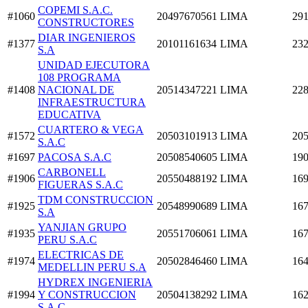
COPEMI S.A.C.
#1060
20497670561
LIMA
291
CONSTRUCTORES
DIAR INGENIEROS
#1377
20101161634
LIMA
232
S.A
UNIDAD EJECUTORA
108 PROGRAMA
#1408
NACIONAL DE
20514347221
LIMA
228
INFRAESTRUCTURA
EDUCATIVA
CUARTERO & VEGA
#1572
20503101913
LIMA
205
S.A.C
#1697
PACOSA S.A.C
20508540605
LIMA
190
CARBONELL
#1906
20550488192
LIMA
169
FIGUERAS S.A.C
TDM CONSTRUCCION
#1925
20548990689
LIMA
167
S.A
YANJIAN GRUPO
#1935
20551706061
LIMA
167
PERU S.A.C
ELECTRICAS DE
#1974
20502846460
LIMA
164
MEDELLIN PERU S.A
HYDREX INGENIERIA
#1994
Y CONSTRUCCION
20504138292
LIMA
162
S.A.C