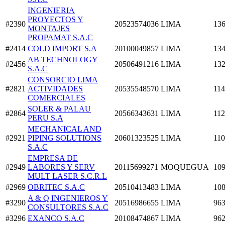
INGENIERIA
PROYECTOS Y
#2390
20523574036
LIMA
136
MONTAJES
PROPAMAT S.A.C
#2414
COLD IMPORT S.A
20100049857
LIMA
134
AB TECHNOLOGY
#2456
20506491216
LIMA
132
S.A.C
CONSORCIO LIMA
#2821
ACTIVIDADES
20535548570
LIMA
114
COMERCIALES
SOLER & PALAU
#2864
20566343631
LIMA
112
PERU S.A
MECHANICAL AND
#2921
PIPING SOLUTIONS
20601323525
LIMA
110
S.A.C
EMPRESA DE
#2949
LABORES Y SERV
20115699271
MOQUEGUA
109
MULT LASER S.C.R.L
#2969
OBRITEC S.A.C
20510413483
LIMA
108
A & Q INGENIEROS Y
#3290
20516986655
LIMA
963
CONSULTORES S.A.C
#3296
EXANCO S.A.C
20108474867
LIMA
962