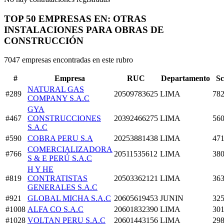
TOP 50 EMPRESAS EN: OTRAS
INSTALACIONES PARA OBRAS DE
CONSTRUCCIÓN
7047 empresas encontradas en este rubro
#
Empresa
RUC
Departamento
Sc
NATURAL GAS
#289
20509783625
LIMA
782
COMPANY S.A.C
GYA
#467
CONSTRUCCIONES
20392466275
LIMA
560
S.A.C
#590
COBRA PERU S.A
20253881438
LIMA
471
COMERCIALIZADORA
#766
20511535612
LIMA
380
S & E PERÚ S.A.C
H Y HE
#819
CONTRATISTAS
20503362121
LIMA
363
GENERALES S.A.C
#921
GLOBAL MICHA S.A.C
20605619453
JUNIN
325
#1008
ALFA CO S.A.C
20601832390
LIMA
301
#1028
VOLTAN PERU S.A.C
20601443156
LIMA
298