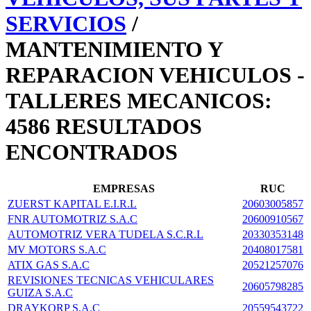
SERVICIOS
/
MANTENIMIENTO Y
REPARACION VEHICULOS -
TALLERES MECANICOS:
4586 RESULTADOS
ENCONTRADOS
EMPRESAS
RUC
ZUERST KAPITAL E.I.R.L
20603005857
FNR AUTOMOTRIZ S.A.C
20600910567
AUTOMOTRIZ VERA TUDELA S.C.R.L
20330353148
MV MOTORS S.A.C
20408017581
ATIX GAS S.A.C
20521257076
REVISIONES TECNICAS VEHICULARES
20605798285
GUIZA S.A.C
DRAYKORP S.A.C
20559543722