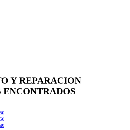
O Y REPARACION
OS ENCONTRADOS
50
50
49