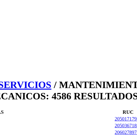
 SERVICIOS
/ MANTENIMIENT
ECANICOS: 4586 RESULTAD
AS
RUC
205017179
205036718
206027897