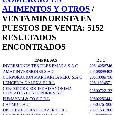
ALIMENTOS Y OTROS
/
VENTA MINORISTA EN
PUESTOS DE VENTA: 5152
RESULTADOS
ENCONTRADOS
EMPRESAS
RUC
INVERSIONES TEXTILES EMARA S.A.C
20614256746
AMAT INVERSIONES S.A.C
20508898402
CORPORACION MARGARITA PERU S.A.C
20610089756
LENCERIA DALEXA E.I.R.L
20611894571
CENCOPORK SOCIEDAD ANONIMA
20600722132
CERRADA - CENCOPORK S.A.C
PUMAYALI & CO S.C.R.L
20602250441
CAYMU S.A.C
20604761906
DISTRIBUIDORA DIGAVER E.I.R.L
20571531306