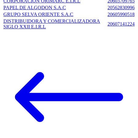
CORPORACION ORIMARC E.I.R.L
20603709765
PAPEL DE ALGODON S.A.C
20562830996
GRUPO SELVA ORIENTE S.A.C
20605990518
DISTRIBUIDORA Y COMERCIALIZADORA
20607141224
SIGLO XXII E.I.R.L