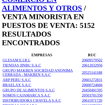
ALIMENTOS Y OTROS
/
VENTA MINORISTA EN
PUESTOS DE VENTA: 5152
RESULTADOS
ENCONTRADOS
EMPRESAS
RUC
GLESAM E.I.R.L
20609579502
TIENDAS JINBU S.A.C
20612032956
GRUPO MAKBEN SOCIEDAD ANONIMA
20525141188
CERRADA - MAKBEN S.A.C
ARP PERU S.A.C
20601272831
BRAELAX S.A.C
20600724666
GRUPO DE ALIMENTOS S.A.C
20450491595
SOMOS CAJAMARCA S.A.C
20503701350
DISTRIBUIDORA CHAVELA S.A.C
20611971720