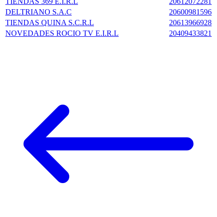
TIENDAS 369 E.I.R.L
20612072281
DELTRIANO S.A.C
20600981596
TIENDAS QUINA S.C.R.L
20613966928
NOVEDADES ROCIO TV E.I.R.L
20409433821