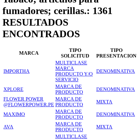
fumadores; cerillas.: 1361
RESULTADOS
ENCONTRADOS
TIPO
TIPO
MARCA
SOLICITUD
PRESENTACION
MULTICLASE
MARCA
IMPORTHA
DENOMINATIVA
PRODUCTO Y/O
SERVICIO
MARCA DE
XPLORE
DENOMINATIVA
PRODUCTO
FLOWER POWER
MARCA DE
MIXTA
@FLOWERPOWER.PE
PRODUCTO
MARCA DE
MAXIMO
DENOMINATIVA
PRODUCTO
MARCA DE
AVA
MIXTA
PRODUCTO
MULTICLASE