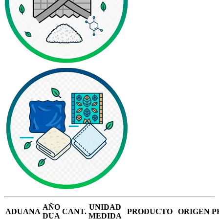
AÑO
UNIDAD
ADUANA
CANT.
PRODUCTO
ORIGEN
P
DUA
MEDIDA