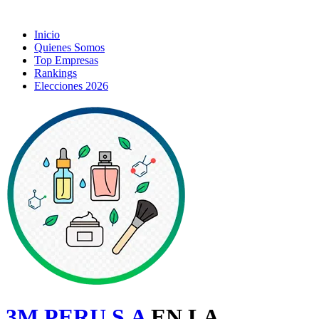
Inicio
Quienes Somos
Top Empresas
Rankings
Elecciones 2026
3M PERU S.A
EN LA