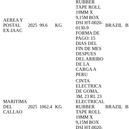
RUBBER
TAPE ROLL
19MM X
9,15M BOX
AEREA Y
DSI HT-0020-
POSTAL
2025
99.6
KG
BRAZIL
B
0130-9
EX-IAAC
FORMA DE
PAGO: 15
DIAS DEL
FIN DE MES
DESPUES
DEL ARRIBO
DE LA
CARGA A
PERU
CINTA
ELECTRICA
DE GOMA,
3M, 23 RL 23
MARITIMA
ELECTRICAL
DEL
2025
1062.4
KG
RUBBER
BRAZIL
B
CALLAO
TAPE ROLL
19MM X
9,15M BOX
DSI HT-0020-