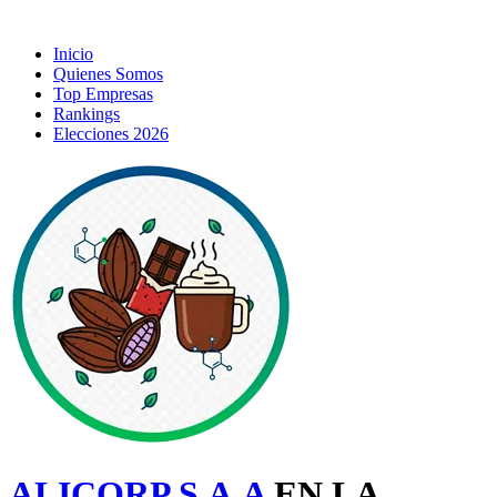
Inicio
Quienes Somos
Top Empresas
Rankings
Elecciones 2026
ALICORP S.A.A
EN LA