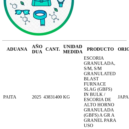
AÑO
UNIDAD
ADUANA
CANT.
PRODUCTO
ORI
DUA
MEDIDA
ESCORIA
GRANULADA,
S/M, S/M
GRANULATED
BLAST
FURNACE
SLAG (GBFS)
IN BULK /
PAITA
2025
43831400
KG
JAP
ESCORIA DE
ALTO HORNO
GRANULADA
(GBFS) A GR A
GRANEL PARA
USO