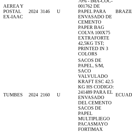
70% - IMA-COC-
AEREA Y
001762 DE
POSTAL
2024
3146
U
PAPEL PARA
BRAZI
EX-IAAC
ENVASADO DE
CEMENTO
PAPER BAG
COLVA 100X75
EXTRAFORTE
42,5KG TST;
PRINTED IN 3
COLORS
SACOS DE
PAPEL, S/M,
SACO
VALVULADO
KRAFT ESC 42.5
KG HS CODIGO:
241489 PARA EL
TUMBES
2024
2160
U
ECUA
ENVASADO
DEL CEMENTO
SACOS DE
PAPEL
MULTIPLIEGO
PACASMAYO
FORTIMAX