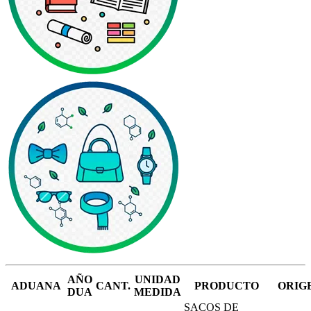
AÑO
UNIDAD
ADUANA
CANT.
PRODUCTO
ORIG
DUA
MEDIDA
SACOS DE