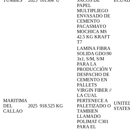
TUMBES
2025
161304
U
SACOS DE
ECUA
PAPEL
MULTIPLIEGO
ENVASADO DE
CEMENTO
PACASMAYO
MOCHICA MS
42.5 KG KRAFT
T7
LAMINA FIBRA
SOLIDA GDO:90
3x1, S/M, S/M
PARA LA
PRODUCCIÓN Y
DESPACHO DE
CEMENTO EN
PALLETS
VIRGIN FIBER //
LA CUAL
MARITIMA
PERTENECE A
UNITE
DEL
2025
918.525
KG
PALETIZADO O
STATE
CALLAO
TAMBIEN
LLAMADO
POLIMAT C301
PARA EL