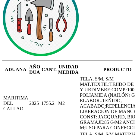
AÑO
UNIDAD
ADUANA
CANT.
PRODUCTO
DUA
MEDIDA
TELA, S/M, S/M
MAT.TEXTIL:TEJIDO D
Y URDIMBRE;COMP.:100
POLIAMIDA (NAILÓN) 
MARITIMA
ELABOR.:TEÑIDO;
DEL
2025
1755.2
M2
ACABADO:REPELENCIA
CALLAO
LIBERACIÓN DE MANC
CONST: JACQUARD, B
GRAMAJE:85 G/M2 ANCH
M;USO:PARA CONFECCI
TELA, S/M, S/M MATERI