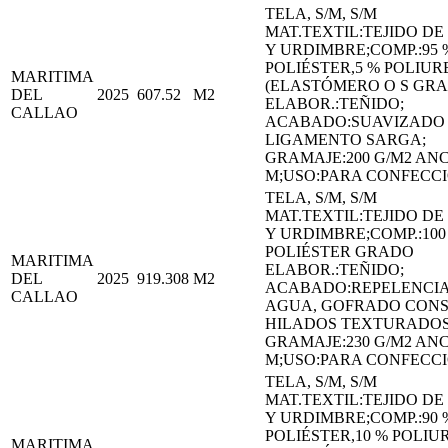
TELA, S/M, S/M
MAT.TEXTIL:TEJIDO D
Y URDIMBRE;COMP.:95 
POLIÉSTER,5 % POLIU
MARITIMA
(ELASTÓMERO O S GR
DEL
2025
607.52
M2
ELABOR.:TEÑIDO;
CALLAO
ACABADO:SUAVIZADO 
LIGAMENTO SARGA;
GRAMAJE:200 G/M2 ANC
M;USO:PARA CONFECCI
TELA, S/M, S/M
MAT.TEXTIL:TEJIDO D
Y URDIMBRE;COMP.:100
POLIÉSTER GRADO
MARITIMA
ELABOR.:TEÑIDO;
DEL
2025
919.308
M2
ACABADO:REPELENCIA
CALLAO
AGUA, GOFRADO CONS
HILADOS TEXTURADOS
GRAMAJE:230 G/M2 ANC
M;USO:PARA CONFECCI
TELA, S/M, S/M
MAT.TEXTIL:TEJIDO D
Y URDIMBRE;COMP.:90 
POLIÉSTER,10 % POLI
MARITIMA