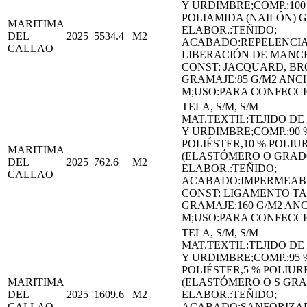
Y URDIMBRE;COMP.:100
POLIAMIDA (NAILÓN) 
MARITIMA
ELABOR.:TEÑIDO;
DEL
2025
5534.4
M2
ACABADO:REPELENCIA
CALLAO
LIBERACIÓN DE MANC
CONST: JACQUARD, B
GRAMAJE:85 G/M2 ANCH
M;USO:PARA CONFECCI
TELA, S/M, S/M
MAT.TEXTIL:TEJIDO D
Y URDIMBRE;COMP.:90 
POLIÉSTER,10 % POLI
MARITIMA
(ELASTÓMERO O GRA
DEL
2025
762.6
M2
ELABOR.:TEÑIDO;
CALLAO
ACABADO:IMPERMEAB
CONST: LIGAMENTO TA
GRAMAJE:160 G/M2 ANC
M;USO:PARA CONFECCI
TELA, S/M, S/M
MAT.TEXTIL:TEJIDO D
Y URDIMBRE;COMP.:95 
POLIÉSTER,5 % POLIU
MARITIMA
(ELASTÓMERO O S GR
DEL
2025
1609.6
M2
ELABOR.:TEÑIDO;
CALLAO
ACABADO:SANFORIZA