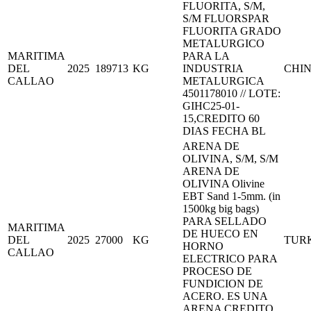
FLUORITA, S/M,
S/M FLUORSPAR
FLUORITA GRADO
METALURGICO
MARITIMA
PARA LA
DEL
2025
189713
KG
INDUSTRIA
CHI
CALLAO
METALURGICA
4501178010 // LOTE:
GIHC25-01-
15,CREDITO 60
DIAS FECHA BL
ARENA DE
OLIVINA, S/M, S/M
ARENA DE
OLIVINA Olivine
EBT Sand 1-5mm. (in
1500kg big bags)
PARA SELLADO
MARITIMA
DE HUECO EN
DEL
2025
27000
KG
TUR
HORNO
CALLAO
ELECTRICO PARA
PROCESO DE
FUNDICION DE
ACERO. ES UNA
ARENA CREDITO