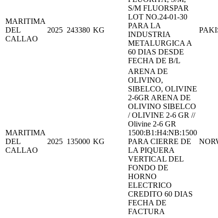
S/M FLUORSPAR
LOT NO.24-01-30
MARITIMA
PARA LA
DEL
2025
243380
KG
PAK
INDUSTRIA
CALLAO
METALURGICA A
60 DIAS DESDE
FECHA DE B/L
ARENA DE
OLIVINO,
SIBELCO, OLIVINE
2-6GR ARENA DE
OLIVINO SIBELCO
/ OLIVINE 2-6 GR //
Olivine 2-6 GR
MARITIMA
1500:B1:H4:NB:1500
DEL
2025
135000
KG
PARA CIERRE DE
NOR
CALLAO
LA PIQUERA
VERTICAL DEL
FONDO DE
HORNO
ELECTRICO
CREDITO 60 DIAS
FECHA DE
FACTURA