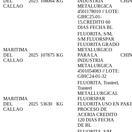
DEL
2025
108064
KG
INDUSTRIA
CHI
CALLAO
METALURGICA
4501178010 // LOTE:
GIHC25-01-
15,CREDITO 60
DIAS FECHA BL
FLUORITA, S/M,
S/M FLUORSPAR
FLUORITA GRADO
MARITIMA
METALURGICO
DEL
2025
107875
KG
PARA LA
CHI
CALLAO
INDUSTRIA
METALURGICA
4501054083 // LOTE:
GIHC24-01-32
FLUORITA, Trasteel,
Trasteel
METALLURGICAL
MARITIMA
FLUORSPAR
DEL
2025
53630
KG
FLUORITA USO EN
PAK
CALLAO
PROCESO DE
ACERIA CREDITO
120 DIAS FECHA
DE BL
FLUORITA, S/M,