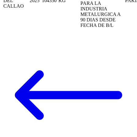
DEL
2025
104350
KG
PAK
PARA LA
CALLAO
INDUSTRIA
METALURGICA A
90 DIAS DESDE
FECHA DE B/L