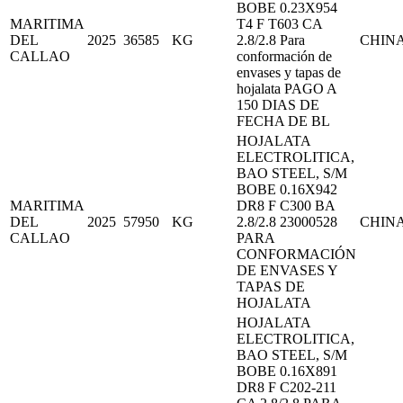
BOBE 0.23X954
MARITIMA
T4 F T603 CA
DEL
2025
36585
KG
2.8/2.8 Para
CHIN
CALLAO
conformación de
envases y tapas de
hojalata PAGO A
150 DIAS DE
FECHA DE BL
HOJALATA
ELECTROLITICA,
BAO STEEL, S/M
BOBE 0.16X942
MARITIMA
DR8 F C300 BA
DEL
2025
57950
KG
2.8/2.8 23000528
CHIN
CALLAO
PARA
CONFORMACIÓN
DE ENVASES Y
TAPAS DE
HOJALATA
HOJALATA
ELECTROLITICA,
BAO STEEL, S/M
BOBE 0.16X891
DR8 F C202-211