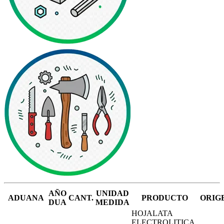
AÑO
UNIDAD
ADUANA
CANT.
PRODUCTO
ORIG
DUA
MEDIDA
HOJALATA
ELECTROLITICA,