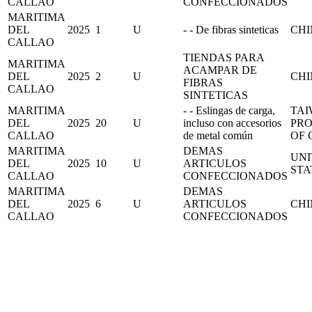
CALLAO
CONFECCIONADOS
MARITIMA
DEL
2025
1
U
- - De fibras sinteticas
CH
CALLAO
TIENDAS PARA
MARITIMA
ACAMPAR DE
DEL
2025
2
U
CH
FIBRAS
CALLAO
SINTETICAS
MARITIMA
- - Eslingas de carga,
TAI
DEL
2025
20
U
incluso con accesorios
PRO
CALLAO
de metal común
OF 
MARITIMA
DEMAS
UNI
DEL
2025
10
U
ARTICULOS
STA
CALLAO
CONFECCIONADOS
MARITIMA
DEMAS
DEL
2025
6
U
ARTICULOS
CH
CALLAO
CONFECCIONADOS