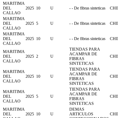
MARITIMA
DEL
2025
10
U
- - De fibras sinteticas
CH
CALLAO
MARITIMA
DEL
2025
5
U
- - De fibras sinteticas
CH
CALLAO
MARITIMA
DEL
2025
10
U
- - De fibras sinteticas
CH
CALLAO
TIENDAS PARA
MARITIMA
ACAMPAR DE
DEL
2025
2
U
CH
FIBRAS
CALLAO
SINTETICAS
TIENDAS PARA
MARITIMA
ACAMPAR DE
DEL
2025
10
U
CH
FIBRAS
CALLAO
SINTETICAS
TIENDAS PARA
MARITIMA
ACAMPAR DE
DEL
2025
5
U
CH
FIBRAS
CALLAO
SINTETICAS
MARITIMA
DEMAS
DEL
2025
10
U
ARTICULOS
CH