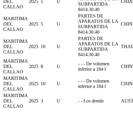
DEL
2025
5
U
CHI
SUBPARTIDA
CALLAO
8414.30.40
PARTES DE
MARITIMA
APARATOS DE LA
DEL
2025
5
U
CHI
SUBPARTIDA
CALLAO
8414.30.40
PARTES DE
MARITIMA
APARATOS DE LA
DEL
2025
10
U
THA
SUBPARTIDA
CALLAO
8414.30.40
MARITIMA
- - - De volumen
DEL
2025
8
U
CHI
inferior a 184 l
CALLAO
MARITIMA
- - - De volumen
DEL
2025
10
U
CHI
inferior a 184 l
CALLAO
MARITIMA
DEL
2025
3
U
- - Los demás
AUS
CALLAO