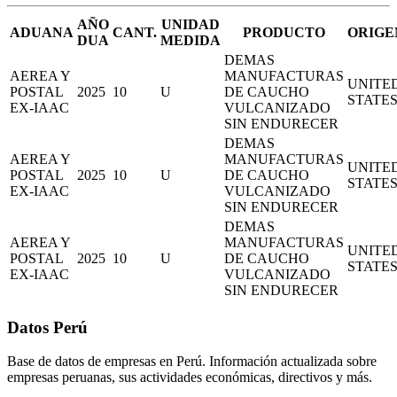
AÑO
UNIDAD
ADUANA
CANT.
PRODUCTO
ORIGE
DUA
MEDIDA
DEMAS
AEREA Y
MANUFACTURAS
UNITE
POSTAL
2025
10
U
DE CAUCHO
STATE
EX-IAAC
VULCANIZADO
SIN ENDURECER
DEMAS
AEREA Y
MANUFACTURAS
UNITE
POSTAL
2025
10
U
DE CAUCHO
STATE
EX-IAAC
VULCANIZADO
SIN ENDURECER
DEMAS
AEREA Y
MANUFACTURAS
UNITE
POSTAL
2025
10
U
DE CAUCHO
STATE
EX-IAAC
VULCANIZADO
SIN ENDURECER
Datos Perú
Base de datos de empresas en Perú. Información actualizada sobre
empresas peruanas, sus actividades económicas, directivos y más.