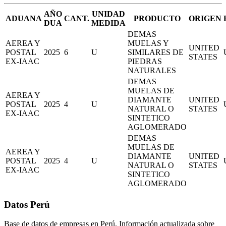
AÑO
UNIDAD
ADUANA
CANT.
PRODUCTO
ORIGEN
DUA
MEDIDA
DEMAS
AEREA Y
MUELAS Y
UNITED
POSTAL
2025
6
U
SIMILARES DE
STATES
EX-IAAC
PIEDRAS
NATURALES
DEMAS
MUELAS DE
AEREA Y
DIAMANTE
UNITED
POSTAL
2025
4
U
NATURAL O
STATES
EX-IAAC
SINTETICO
AGLOMERADO
DEMAS
MUELAS DE
AEREA Y
DIAMANTE
UNITED
POSTAL
2025
4
U
NATURAL O
STATES
EX-IAAC
SINTETICO
AGLOMERADO
Datos Perú
Base de datos de empresas en Perú. Información actualizada sobre