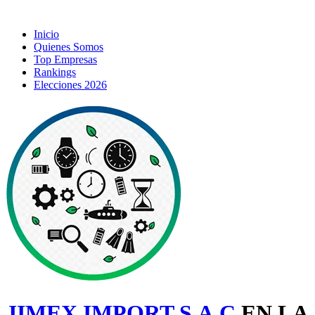
Inicio
Quienes Somos
Top Empresas
Rankings
Elecciones 2026
JIMEX IMPORT S.A.C
EN LA