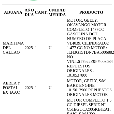
AÑO
UNIDAD
ADUANA
CANT.
PRODUCTO
DUA
MEDIDA
MOTOR, GEELY,
OKAVANGO MOTOR
COMPLETO 1477CC
GASOLINA DCT
NUMERO DE PLACA:
MARITIMA
VBI039, CILINDRADA:
DEL
2025
1
U
1.477 CC NO MOTOR:
CALLAO
JLH3G15TDN7BA5006882
NO
VIN:L6T7922Z9PY003634
REPUESTOS
ORIGINALES -
1010537800
MOTOR, GEELY, S/M
AEREA Y
BARE ENGINE
POSTAL
2025
1
U
1015013900 REPUESTOS
EX-IAAC
ORIGINALES MOTOR
MOTOR COMPLETO 1.5
CC DIESEL SERIE N°
C51EGUCJ2005KBJEAT,
BAIC, S/M USO