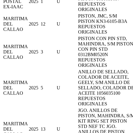
POSTAL
2025
1
U
REPUESTOS
EX-IAAC
ORIGINALES
PISTON, JMC, S/M
MARITIMA
PISTON KN3-6105-B3A
DEL
2025
12
U
REPUESTOS
CALLAO
ORIGINALES
PISTON CON PIN STD,
MAHINDRA, S/M PISTO
MARITIMA
CON PIN STD
DEL
2025
3
U
0312BM0520N
CALLAO
REPUESTOS
ORIGINALES
ANILLO DE SELLADO,
COLADOR DE ACEITE,
MARITIMA
GEELY, S/M ANILLO DE
DEL
2025
5
U
SELLADO, COLADOR D
CALLAO
ACEITE 1056035100
REPUESTOS
ORIGINALES
JGO. ANILLOS DE
PISTON, MAHINDRA, S/
KIT RING SET PISTON
MARITIMA
STD NEF TC JGO.
DEL
2025
13
U
ANILLOS DE PISTON