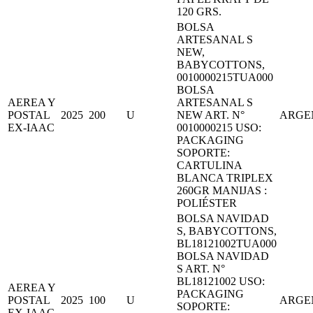
120 GRS.
BOLSA
ARTESANAL S
NEW,
BABYCOTTONS,
0010000215TUA000
BOLSA
AEREA Y
ARTESANAL S
POSTAL
2025
200
U
NEW ART. N°
ARGE
EX-IAAC
0010000215 USO:
PACKAGING
SOPORTE:
CARTULINA
BLANCA TRIPLEX
260GR MANIJAS :
POLIÉSTER
BOLSA NAVIDAD
S, BABYCOTTONS,
BL18121002TUA000
BOLSA NAVIDAD
S ART. N°
BL18121002 USO:
AEREA Y
PACKAGING
POSTAL
2025
100
U
ARGE
SOPORTE:
EX-IAAC