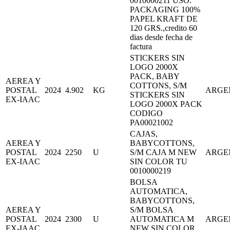
0010000211 USO:
PACKAGING 100%
PAPEL KRAFT DE
120 GRS.,credito 60
dias desde fecha de
factura
STICKERS SIN
LOGO 2000X
PACK, BABY
AEREA Y
COTTONS, S/M
POSTAL
2024
4.902
KG
ARGE
STICKERS SIN
EX-IAAC
LOGO 2000X PACK
CODIGO
PA00021002
CAJAS,
AEREA Y
BABYCOTTONS,
POSTAL
2024
2250
U
S/M CAJA M NEW
ARGE
EX-IAAC
SIN COLOR TU
0010000219
BOLSA
AUTOMATICA,
BABYCOTTONS,
AEREA Y
S/M BOLSA
POSTAL
2024
2300
U
AUTOMATICA M
ARGE
EX-IAAC
NEW SIN COLOR