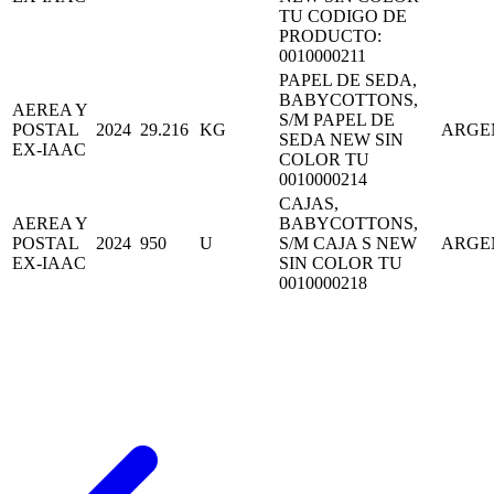
TU CODIGO DE
PRODUCTO:
0010000211
PAPEL DE SEDA,
BABYCOTTONS,
AEREA Y
S/M PAPEL DE
POSTAL
2024
29.216
KG
ARGE
SEDA NEW SIN
EX-IAAC
COLOR TU
0010000214
CAJAS,
AEREA Y
BABYCOTTONS,
POSTAL
2024
950
U
S/M CAJA S NEW
ARGE
EX-IAAC
SIN COLOR TU
0010000218