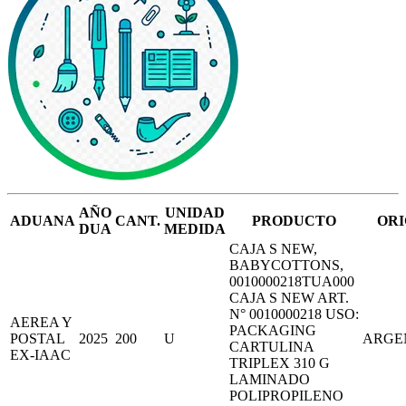
AÑO
UNIDAD
ADUANA
CANT.
PRODUCTO
ORI
DUA
MEDIDA
CAJA S NEW,
BABYCOTTONS,
0010000218TUA000
CAJA S NEW ART.
N° 0010000218 USO:
AEREA Y
PACKAGING
POSTAL
2025
200
U
ARGE
CARTULINA
EX-IAAC
TRIPLEX 310 G
LAMINADO
POLIPROPILENO