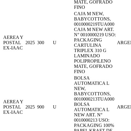
MATE, GOFRADO
FINO
CAJA M NEW,
BABYCOTTONS,
0010000219TUA000
CAJA M NEW ART.
N° 0010000219 USO:
AEREA Y
PACKAGING
POSTAL
2025
300
U
ARGE
CARTULINA
EX-IAAC
TRIPLEX 310 G
LAMINADO
POLIPROPILENO
MATE, GOFRADO
FINO
BOLSA
AUTOMATICA L
NEW,
BABYCOTTONS,
0010000213TUA000
AEREA Y
BOLSA
POSTAL
2025
900
U
ARGE
AUTOMATICA L
EX-IAAC
NEW ART. N°
0010000213 USO:
PACKAGING 100%
PAPEL KRAFT DE