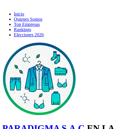
Inicio
Quienes Somos
Top Empresas
Rankings
Elecciones 2026
PARADIGMA S.A.C
EN LA