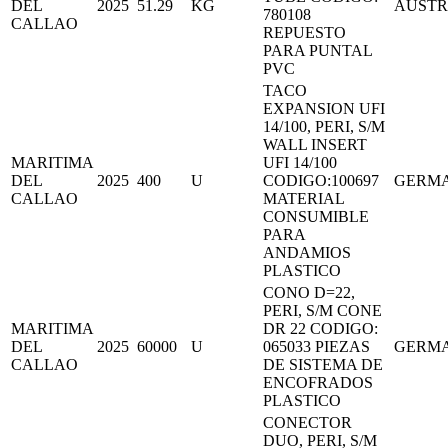
DEL
2025
51.29
KG
AUSTR
780108
CALLAO
REPUESTO
PARA PUNTAL
PVC
TACO
EXPANSION UFI
14/100, PERI, S/M
WALL INSERT
MARITIMA
UFI 14/100
DEL
2025
400
U
CODIGO:100697
GERM
CALLAO
MATERIAL
CONSUMIBLE
PARA
ANDAMIOS
PLASTICO
CONO D=22,
PERI, S/M CONE
MARITIMA
DR 22 CODIGO:
DEL
2025
60000
U
065033 PIEZAS
GERM
CALLAO
DE SISTEMA DE
ENCOFRADOS
PLASTICO
CONECTOR
DUO, PERI, S/M