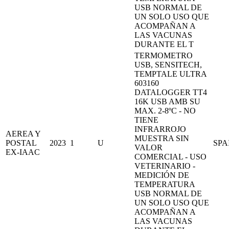
USB NORMAL DE
UN SOLO USO QUE
ACOMPAÑAN A
LAS VACUNAS
DURANTE EL T
TERMOMETRO
USB, SENSITECH,
TEMPTALE ULTRA
603160
DATALOGGER TT4
16K USB AMB SU
MAX. 2-8ºC - NO
TIENE
INFRARROJO
AEREA Y
MUESTRA SIN
POSTAL
2023
1
U
SPA
VALOR
EX-IAAC
COMERCIAL - USO
VETERINARIO -
MEDICIÓN DE
TEMPERATURA
USB NORMAL DE
UN SOLO USO QUE
ACOMPAÑAN A
LAS VACUNAS