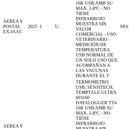
16K USB AMB SU
MAX. 2-8ºC - NO
TIENE
INFRARROJO
AEREA Y
MUESTRA SIN
POSTAL
2025
1
U
SPA
VALOR
EX-IAAC
COMERCIAL - USO
VETERINARIO -
MEDICIÓN DE
TEMPERATURA
USB NORMAL DE
UN SOLO USO QUE
ACOMPAÑAN A
LAS VACUNAS
DURANTE EL T
TERMOMETRO
USB, SENSITECH,
TEMPTALE ULTRA
603160
DATALOGGER TT4
16K USB AMB SU
MAX. 2-8ºC - NO
TIENE
INFRARROJO
AEREA Y
MUESTRA SIN