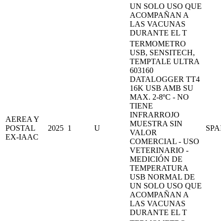
UN SOLO USO QUE
ACOMPAÑAN A
LAS VACUNAS
DURANTE EL T
TERMOMETRO
USB, SENSITECH,
TEMPTALE ULTRA
603160
DATALOGGER TT4
16K USB AMB SU
MAX. 2-8ºC - NO
TIENE
INFRARROJO
AEREA Y
MUESTRA SIN
POSTAL
2025
1
U
SPA
VALOR
EX-IAAC
COMERCIAL - USO
VETERINARIO -
MEDICIÓN DE
TEMPERATURA
USB NORMAL DE
UN SOLO USO QUE
ACOMPAÑAN A
LAS VACUNAS
DURANTE EL T