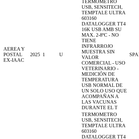
TERMOMETRO
USB, SENSITECH,
TEMPTALE ULTRA
603160
DATALOGGER TT4
16K USB AMB SU
MAX. 2-8ºC - NO
TIENE
INFRARROJO
AEREA Y
MUESTRA SIN
POSTAL
2025
1
U
SPA
VALOR
EX-IAAC
COMERCIAL - USO
VETERINARIO -
MEDICIÓN DE
TEMPERATURA
USB NORMAL DE
UN SOLO USO QUE
ACOMPAÑAN A
LAS VACUNAS
DURANTE EL T
TERMOMETRO
USB, SENSITECH,
TEMPTALE ULTRA
603160
DATALOGGER TT4