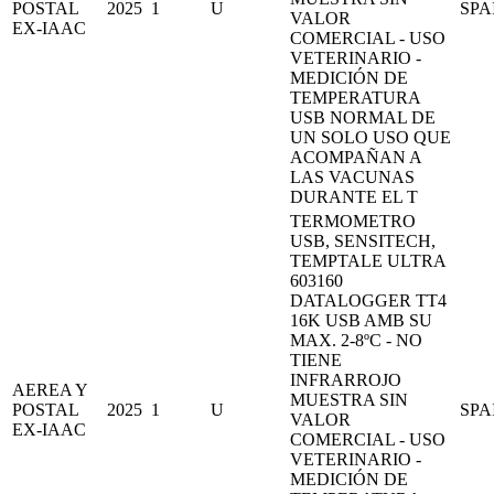
POSTAL
2025
1
U
SPA
VALOR
EX-IAAC
COMERCIAL - USO
VETERINARIO -
MEDICIÓN DE
TEMPERATURA
USB NORMAL DE
UN SOLO USO QUE
ACOMPAÑAN A
LAS VACUNAS
DURANTE EL T
TERMOMETRO
USB, SENSITECH,
TEMPTALE ULTRA
603160
DATALOGGER TT4
16K USB AMB SU
MAX. 2-8ºC - NO
TIENE
INFRARROJO
AEREA Y
MUESTRA SIN
POSTAL
2025
1
U
SPA
VALOR
EX-IAAC
COMERCIAL - USO
VETERINARIO -
MEDICIÓN DE