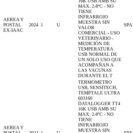
16K USB AMB SU
MAX. 2-8ºC - NO
TIENE
INFRARROJO
AEREA Y
MUESTRA SIN
POSTAL
2024
1
U
SPA
VALOR
EX-IAAC
COMERCIAL - USO
VETERINARIO -
MEDICIÓN DE
TEMPERATURA
USB NORMAL DE
UN SOLO USO QUE
ACOMPAÑAN A
LAS VACUNAS
DURANTE EL T
TERMOMETRO
USB, SENSITECH,
TEMPTALE ULTRA
603160
DATALOGGER TT4
16K USB AMB SU
MAX. 2-8ºC - NO
TIENE
INFRARROJO
AEREA Y
MUESTRA SIN
POSTAL
2024
1
U
SPA