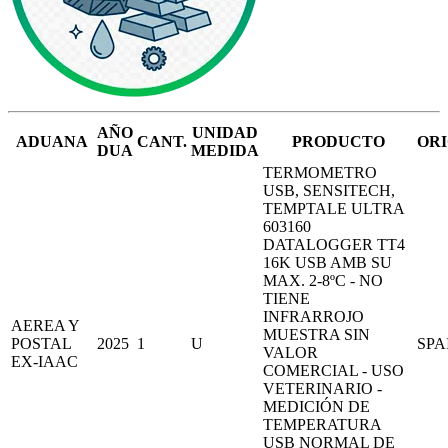
AÑO
UNIDAD
ADUANA
CANT.
PRODUCTO
OR
DUA
MEDIDA
TERMOMETRO
USB, SENSITECH,
TEMPTALE ULTRA
603160
DATALOGGER TT4
16K USB AMB SU
MAX. 2-8ºC - NO
TIENE
INFRARROJO
AEREA Y
MUESTRA SIN
POSTAL
2025
1
U
SPA
VALOR
EX-IAAC
COMERCIAL - USO
VETERINARIO -
MEDICIÓN DE
TEMPERATURA
USB NORMAL DE