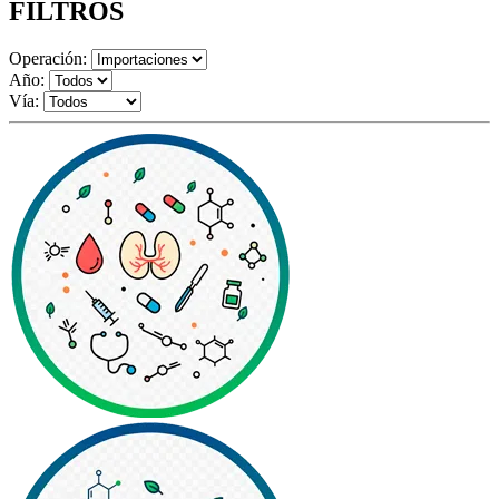
FILTROS
Operación:
Año:
Vía: