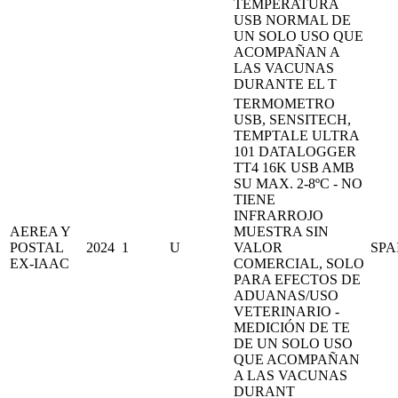
TEMPERATURA
USB NORMAL DE
UN SOLO USO QUE
ACOMPAÑAN A
LAS VACUNAS
DURANTE EL T
TERMOMETRO
USB, SENSITECH,
TEMPTALE ULTRA
101 DATALOGGER
TT4 16K USB AMB
SU MAX. 2-8ºC - NO
TIENE
INFRARROJO
AEREA Y
MUESTRA SIN
POSTAL
2024
1
U
VALOR
SPA
EX-IAAC
COMERCIAL, SOLO
PARA EFECTOS DE
ADUANAS/USO
VETERINARIO -
MEDICIÓN DE TE
DE UN SOLO USO
QUE ACOMPAÑAN
A LAS VACUNAS
DURANT