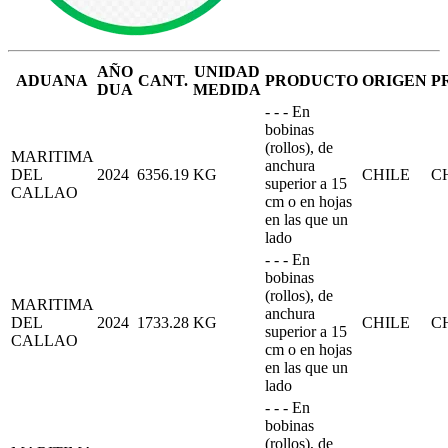
AÑO
UNIDAD
ADUANA
CANT.
PRODUCTO
ORIGEN
P
DUA
MEDIDA
- - - En
bobinas
(rollos), de
MARITIMA
anchura
DEL
2024
6356.19
KG
CHILE
C
superior a 15
CALLAO
cm o en hojas
en las que un
lado
- - - En
bobinas
(rollos), de
MARITIMA
anchura
DEL
2024
1733.28
KG
CHILE
C
superior a 15
CALLAO
cm o en hojas
en las que un
lado
- - - En
bobinas
(rollos), de