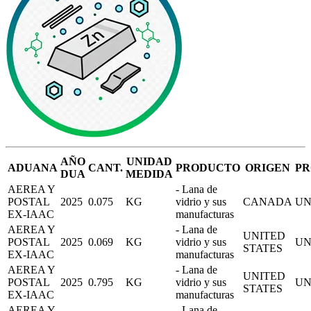
AÑO
UNIDAD
ADUANA
CANT.
PRODUCTO
ORIGEN
PR
DUA
MEDIDA
AEREA Y
- Lana de
POSTAL
2025
0.075
KG
vidrio y sus
CANADA
UN
EX-IAAC
manufacturas
AEREA Y
- Lana de
UNITED
POSTAL
2025
0.069
KG
vidrio y sus
UN
STATES
EX-IAAC
manufacturas
AEREA Y
- Lana de
UNITED
POSTAL
2025
0.795
KG
vidrio y sus
UN
STATES
EX-IAAC
manufacturas
AEREA Y
- Lana de