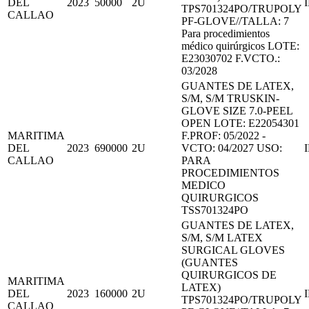
DEL
2023
50000
2U
TPS701324PO/TRUPOLY
CALLAO
PF-GLOVE//TALLA: 7
Para procedimientos
médico quirúrgicos LOTE:
E23030702 F.VCTO.:
03/2028
GUANTES DE LATEX,
S/M, S/M TRUSKIN-
GLOVE SIZE 7.0-PEEL
OPEN LOTE: E22054301
MARITIMA
F.PROF: 05/2022 -
DEL
2023
690000
2U
VCTO: 04/2027 USO:
CALLAO
PARA
PROCEDIMIENTOS
MEDICO
QUIRURGICOS
TSS701324PO
GUANTES DE LATEX,
S/M, S/M LATEX
SURGICAL GLOVES
(GUANTES
QUIRURGICOS DE
MARITIMA
LATEX)
DEL
2023
160000
2U
TPS701324PO/TRUPOLY
CALLAO