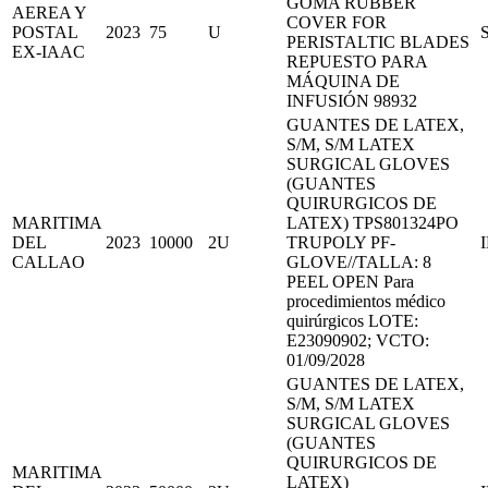
GOMA RUBBER
AEREA Y
COVER FOR
POSTAL
2023
75
U
PERISTALTIC BLADES
EX-IAAC
REPUESTO PARA
MÁQUINA DE
INFUSIÓN 98932
GUANTES DE LATEX,
S/M, S/M LATEX
SURGICAL GLOVES
(GUANTES
QUIRURGICOS DE
MARITIMA
LATEX) TPS801324PO
DEL
2023
10000
2U
TRUPOLY PF-
CALLAO
GLOVE//TALLA: 8
PEEL OPEN Para
procedimientos médico
quirúrgicos LOTE:
E23090902; VCTO:
01/09/2028
GUANTES DE LATEX,
S/M, S/M LATEX
SURGICAL GLOVES
(GUANTES
QUIRURGICOS DE
MARITIMA
LATEX)