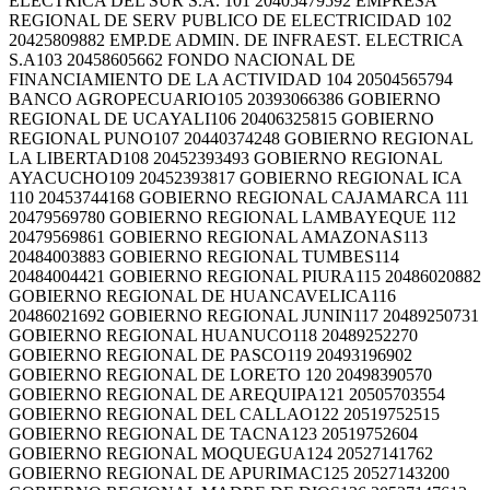
ELECTRICA DEL SUR S.A. 101 20405479592 EMPRESA
REGIONAL DE SERV PUBLICO DE ELECTRICIDAD 102
20425809882 EMP.DE ADMIN. DE INFRAEST. ELECTRICA
S.A103 20458605662 FONDO NACIONAL DE
FINANCIAMIENTO DE LA ACTIVIDAD 104 20504565794
BANCO AGROPECUARIO105 20393066386 GOBIERNO
REGIONAL DE UCAYALI106 20406325815 GOBIERNO
REGIONAL PUNO107 20440374248 GOBIERNO REGIONAL
LA LIBERTAD108 20452393493 GOBIERNO REGIONAL
AYACUCHO109 20452393817 GOBIERNO REGIONAL ICA
110 20453744168 GOBIERNO REGIONAL CAJAMARCA 111
20479569780 GOBIERNO REGIONAL LAMBAYEQUE 112
20479569861 GOBIERNO REGIONAL AMAZONAS113
20484003883 GOBIERNO REGIONAL TUMBES114
20484004421 GOBIERNO REGIONAL PIURA115 20486020882
GOBIERNO REGIONAL DE HUANCAVELICA116
20486021692 GOBIERNO REGIONAL JUNIN117 20489250731
GOBIERNO REGIONAL HUANUCO118 20489252270
GOBIERNO REGIONAL DE PASCO119 20493196902
GOBIERNO REGIONAL DE LORETO 120 20498390570
GOBIERNO REGIONAL DE AREQUIPA121 20505703554
GOBIERNO REGIONAL DEL CALLAO122 20519752515
GOBIERNO REGIONAL DE TACNA123 20519752604
GOBIERNO REGIONAL MOQUEGUA124 20527141762
GOBIERNO REGIONAL DE APURIMAC125 20527143200