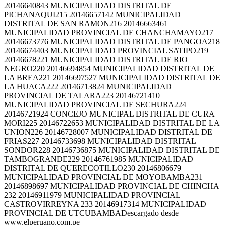
20146640843 MUNICIPALIDAD DISTRITAL DE
PICHANAQUI215 20146657142 MUNICIPALIDAD
DISTRITAL DE SAN RAMON216 20146663461
MUNICIPALIDAD PROVINCIAL DE CHANCHAMAYO217
20146673776 MUNICIPALIDAD DISTRITAL DE PANGOA218
20146674403 MUNICIPALIDAD PROVINCIAL SATIPO219
20146678221 MUNICIPALIDAD DISTRITAL DE RIO
NEGRO220 20146694854 MUNICIPALIDAD DISTRITAL DE
LA BREA221 20146697527 MUNICIPALIDAD DISTRITAL DE
LA HUACA222 20146713824 MUNICIPALIDAD
PROVINCIAL DE TALARA223 20146721410
MUNICIPALIDAD PROVINCIAL DE SECHURA224
20146721924 CONCEJO MUNICIPAL DISTRITAL DE CURA
MORI225 20146722653 MUNICIPALIDAD DISTRITAL DE LA
UNION226 20146728007 MUNICIPALIDAD DISTRITAL DE
FRIAS227 20146733698 MUNICIPALIDAD DISTRITAL
SONDOR228 20146736875 MUNICIPALIDAD DISTRITAL DE
TAMBOGRANDE229 20146761985 MUNICIPALIDAD
DISTRITAL DE QUERECOTILLO230 20146806679
MUNICIPALIDAD PROVINCIAL DE MOYOBAMBA231
20146898697 MUNICIPALIDAD PROVINCIAL DE CHINCHA
232 20146911979 MUNICIPALIDAD PROVINCIAL
CASTROVIRREYNA 233 20146917314 MUNICIPALIDAD
PROVINCIAL DE UTCUBAMBADescargado desde
www.elperuano.com.pe