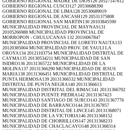
GOBIERNO REGIONAL MADRE DE DIOS126 20527147612
GOBIERNO REGIONAL CUSCO127 20530688390
GOBIERNO REGIONAL DE LIMA128 20530689019
GOBIERNO REGIONAL DE ANCASH129 20531375808
GOBIERNO REGIONAL SAN MARTIN130 20103845590
MUNICIPALIDAD PROVINCIAL DE MAYNAS131
20105266988 MUNICIPALIDAD PROVINCIAL DE
MORROPON - CHULUCANAS 132 20116067847
MUNICIPALIDAD PROVINCIAL DE LORETO NAUTA133
20120385004 MUNICIPALIDAD PROV. DE YAULI LA
OROYA134 20121103754 MUNICIPALIDAD DISTRITAL DE
CAYMA135 20130534211 MUNICIPALIDAD DE SAN
ISIDRO136 20131365722 MUNICIPALIDAD DE LA
MOLINA137 20131366290 MUNICIPALIDAD DE JESUS
MARIA138 20131366451 MUNICIPALIDAD DISTRITAL DE
PUNTA HERMOSA139 20131366532 MUNICIPALIDAD
DISTRITAL DE PUNTA NEGRA140 20131366613
MUNICIPALIDAD DISTRITAL DEL RIMAC141 20131366702
MUNICIPALIDAD PUENTE PIEDRA142 20131367423
MUNICIPALIDAD SANTIAGO DE SURCO143 20131367776
MUNICIPALIDAD DE BARRANCO144 20131367857
MUNICIPALIDAD DISTRITAL DE LINCE145 20131368071
MUNICIPALIDAD DE LA VICTORIA146 20131368152
MUNICIPALIDAD DE CHORRILLOS147 20131368233
MUNICIPALIDAD DE CHACLACAYO148 20131368314