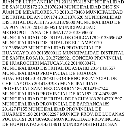
JUAN DE LURIGANCHO171 20131378115 MUNICIPALIDAD
DE SAN LUIS172 20131378204 MUNICIPALIDAD DIST SN
JUAN DE MIRAFLORES173 20131378468 MUNICIPALIDAD
DISTRITAL DE ANCON174 20131378620 MUNICIPALIDAD
DISTRITAL DE ATE175 20131379600 MUNICIPALIDAD DE
LA PUNTA176 20131380951 MUNICIPALIDAD
METROPOLITANA DE LIMA177 20133696661
MUNICIPALIDAD DISTRITAL DE CHILCA178 20133696742
MUNICIPALIDAD DISTRITAL DE EL TAMBO179
20133696823 MUNICIPALIDAD PROVINCIAL DE
HUANCAYO180 20135890112 MUNICIPALIDAD DISTRITAL
DE SANTA ROSA181 20137289921 CONCEJO PROVINCIAL
DE HUAROCHIRI MATUCAN182 20140080471
MUNICIPALIDAD DISTRITAL DE ASIA183 20141418557
MUNICIPALIDAD PROVINCIAL DE HUAURA-
HUACHO184 20141784901 GOBIERNO PROVINCIAL DE
CHICLAYO185 20141897935 MUNICIPALIDAD
PROVINCIAL SANCHEZ CARRION186 20142167744
MUNICIPALIDAD PROVINCIAL DE ICA187 20142438365
MUNICIPALIDAD DISTRITAL DE PACHIA188 20142701597
MUNICIPALIDAD PROVINCIAL DE BARRANCA189
20142747155 MUNICIPALIDAD PROVINCIAL DE
HUARMEY190 20143082297 MUNICIP. PROV. DE LUCANAS
PUQUIO191 20143099262 MUNICIPALIDAD PROVINCIAL
DE HUANTA192 20143114911 MUNICIP.DISTRIT.DE SAN